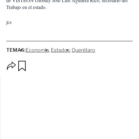
de VISTEON Globaly José Luis Aguilera Rico, secretario del
Trabajo en el estado.
jcs
TEMAS:
Economía
Estados
Querétaro
O
G
p
u
c
a
i
r
o
d
n
a
e
r
s
d