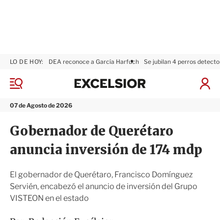
LO DE HOY:
DEA reconoce a García Harfuch
Se jubilan 4 perros detecto
E
x
M
I
c
e
n
n
e
i
07 de Agosto de 2026
ú
l
c
s
i
Gobernador de Querétaro
i
a
o
r
anuncia inversión de 174 mdp
r
S
e
s
El gobernador de Querétaro, Francisco Domínguez
i
Servién, encabezó el anuncio de inversión del Grupo
ó
VISTEON en el estado
n