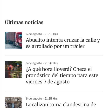
e
c
o
Últimas noticias
m
p
6 de agosto - 21:30 Hrs
a
Abuelito intenta cruzar la calle y
r
es arrollado por un tráiler
t
i
6 de agosto - 21:26 Hrs
r
¿A qué hora lloverá? Checa el
pronóstico del tiempo para este
viernes 7 de agosto
6 de agosto - 21:25 Hrs
Localizan toma clandestina de