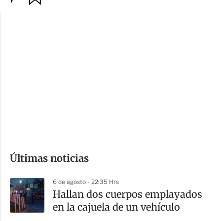
p
u
c
a
i
r
o
d
n
a
e
r
s
d
e
c
o
Últimas noticias
m
p
6 de agosto - 22:35 Hrs
a
Hallan dos cuerpos emplayados
r
en la cajuela de un vehículo
t