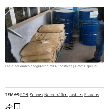
Las autoridades aseguraron mil 40 costales
Foto: Especial
TEMAS:
FGR
Sonora
Narcotráfico
Justicia
Estados
O
G