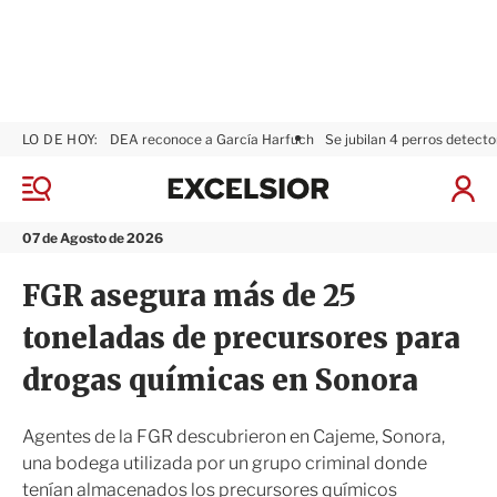
LO DE HOY:
DEA reconoce a García Harfuch
Se jubilan 4 perros detecto
E
x
M
I
c
e
n
n
e
i
07 de Agosto de 2026
ú
l
c
s
i
FGR asegura más de 25
i
a
o
r
toneladas de precursores para
r
S
e
drogas químicas en Sonora
s
i
ó
Agentes de la FGR descubrieron en Cajeme, Sonora,
n
una bodega utilizada por un grupo criminal donde
tenían almacenados los precursores químicos