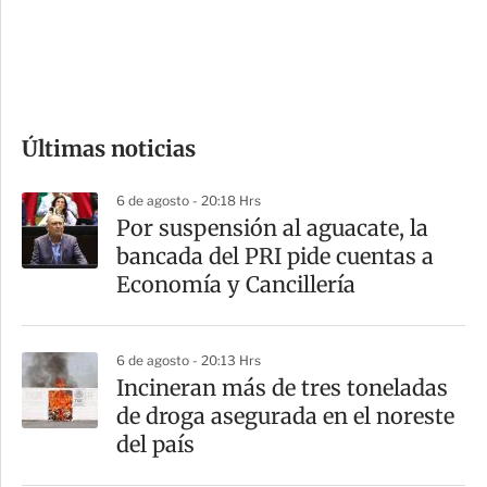
s
d
e
c
o
Últimas noticias
m
p
6 de agosto - 20:18 Hrs
a
Por suspensión al aguacate, la
r
bancada del PRI pide cuentas a
t
Economía y Cancillería
i
r
6 de agosto - 20:13 Hrs
Incineran más de tres toneladas
de droga asegurada en el noreste
del país