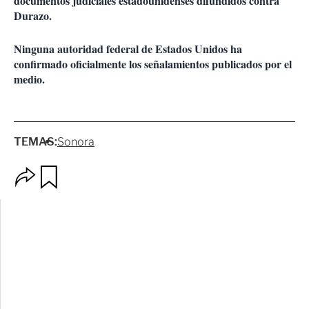
documentos judiciales estadounidenses difundidos contra
Durazo.
Ninguna autoridad federal de Estados Unidos ha
confirmado oficialmente los señalamientos publicados por el
medio.
TEMAS:
Sonora
O
G
p
u
c
a
i
r
o
d
n
a
e
r