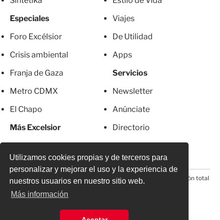
Sintetika
Estilo de Vida
Especiales
Viajes
Foro Excélsior
De Utilidad
Crisis ambiental
Apps
Franja de Gaza
Servicios
Metro CDMX
Newsletter
El Chapo
Anúnciate
Más Excelsior
Directorio
Mujeres
Suscripciones
Utilizamos cookies propias y de terceros para
personalizar y mejorar el uso y la experiencia de
© 2026 Todos los derechos reservados. Prohibida la reproducción total
nuestros usuarios en nuestro sitio web.
o parcial, incluyendo cualquier medio electrónico*
Más información
Aceptar