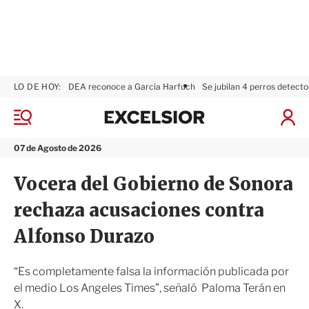
LO DE HOY:
DEA reconoce a García Harfuch
Se jubilan 4 perros detecto
E
x
M
I
c
e
n
n
e
i
07 de Agosto de 2026
ú
l
c
s
i
Vocera del Gobierno de Sonora
i
a
o
r
rechaza acusaciones contra
r
S
e
Alfonso Durazo
s
i
ó
“Es completamente falsa la información publicada por
n
el medio Los Angeles Times”, señaló Paloma Terán en
X.