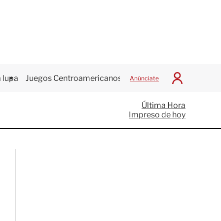
 lupa
Juegos Centroamericanos
Anúnciate
I
n
i
Última Hora
c
Impreso de hoy
i
a
r
S
e
s
i
ó
n