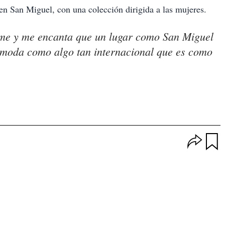
 en San Miguel, con una colección dirigida a las mujeres.
rme y me encanta que un lugar como San Miguel
a moda como algo tan internacional que es como
O
p
u
c
a
i
r
o
d
n
a
e
r