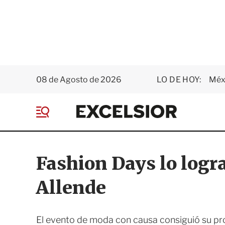
08 de Agosto de 2026
LO DE HOY:
Méxi
E
x
M
c
e
e
n
l
ú
s
Fashion Days lo logr
i
o
Allende
r
El evento de moda con causa consiguió su pro