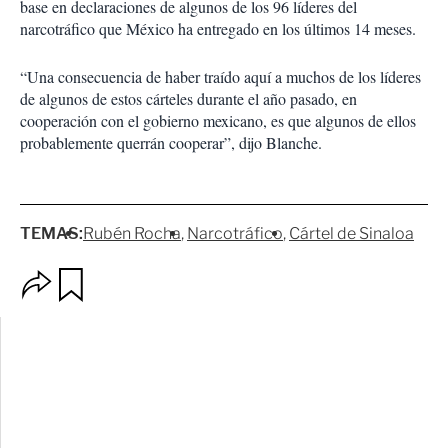
base en declaraciones de algunos de los 96 líderes del
narcotráfico que México ha entregado en los últimos 14 meses.
“Una consecuencia de haber traído aquí a muchos de los líderes
de algunos de estos cárteles durante el año pasado, en
cooperación con el gobierno mexicano, es que algunos de ellos
probablemente querrán cooperar”, dijo Blanche.
TEMAS:
Rubén Rocha
Narcotráfico
Cártel de Sinaloa
O
G
p
u
c
a
i
r
o
d
n
a