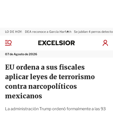
LO DE HOY:
DEA reconoce a García Harfuch
Se jubilan 4 perros detecto
E
x
M
I
c
e
n
n
e
i
07 de Agosto de 2026
ú
l
c
s
i
EU ordena a sus fiscales
i
a
o
r
aplicar leyes de terrorismo
r
S
e
contra narcopolíticos
s
i
mexicanos
ó
n
La administración Trump ordenó formalmente a las 93