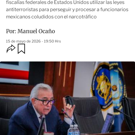
fiscalías federales de Estados Unidos utilizar las leyes
antiterroristas para perseguir y procesar a funcionarios
mexicanos coludidos con el narcotráfico
Por:
Manuel Ocaño
15 de mayo de 2026 - 19:50 Hrs
O
G
u
p
a
c
r
i
d
o
a
n
r
e
s
d
e
c
o
m
p
a
r