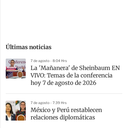
e
r
s
d
e
c
o
Últimas noticias
m
p
7 de agosto - 8:04 Hrs
a
La 'Mañanera' de Sheinbaum EN
r
VIVO: Temas de la conferencia
t
hoy 7 de agosto de 2026
i
r
7 de agosto - 7:39 Hrs
México y Perú restablecen
relaciones diplomáticas