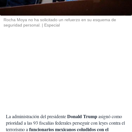
t
i
r
Rocha Moya no ha solicitado un refuerzo en su esquema de
seguridad personal.
Especial
Donald Trump
La administración del presidente
asignó como
prioridad a las 93 fiscalías federales perseguir con leyes contra el
funcionarios mexicanos coludidos con el
terrorismo a