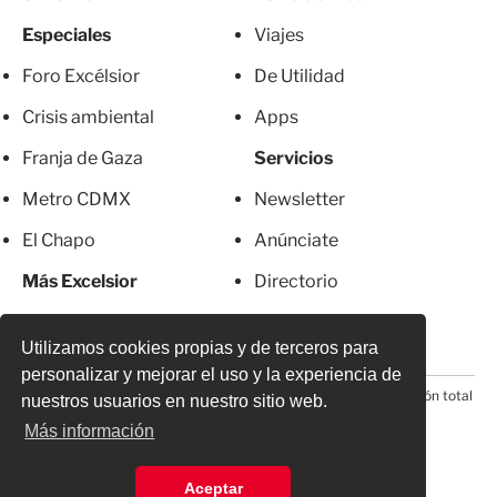
Especiales
Viajes
Foro Excélsior
De Utilidad
Crisis ambiental
Apps
Franja de Gaza
Servicios
Metro CDMX
Newsletter
El Chapo
Anúnciate
Más Excelsior
Directorio
Mujeres
Suscripciones
Utilizamos cookies propias y de terceros para
personalizar y mejorar el uso y la experiencia de
© 2026 Todos los derechos reservados. Prohibida la reproducción total
nuestros usuarios en nuestro sitio web.
o parcial, incluyendo cualquier medio electrónico*
Más información
Aceptar