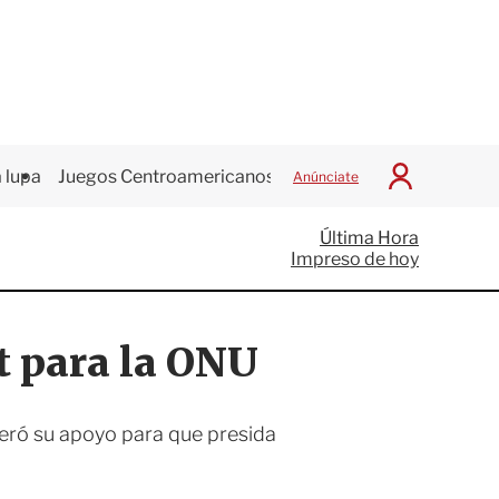
 lupa
Juegos Centroamericanos
Anúnciate
I
n
i
Última Hora
c
Impreso de hoy
i
a
r
S
t para la ONU
e
s
i
ó
teró su apoyo para que presida
n