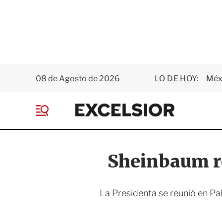
08 de Agosto de 2026
LO DE HOY:
Méxi
E
x
M
c
e
e
n
l
ú
s
Sheinbaum re
i
o
r
La Presidenta se reunió en Pa