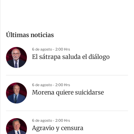
e
c
o
m
Últimas noticias
p
a
6 de agosto - 2:00 Hrs
r
El sátrapa saluda el diálogo
t
i
r
6 de agosto - 2:00 Hrs
Morena quiere suicidarse
6 de agosto - 2:00 Hrs
Agravio y censura