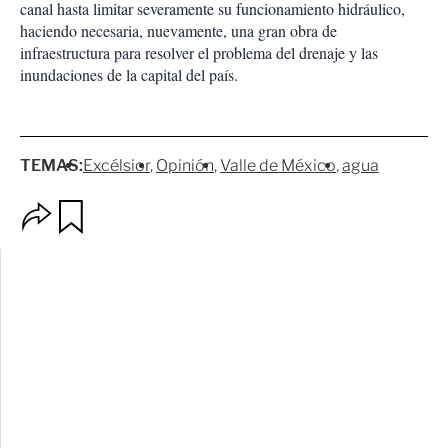
canal hasta limitar severamente su funcionamiento hidráulico,
haciendo necesaria, nuevamente, una gran obra de
infraestructura para resolver el problema del drenaje y las
inundaciones de la capital del país.
TEMAS:
Excélsior
Opinión
Valle de México
agua
O
G
p
u
c
a
i
r
o
d
n
a
e
r
s
d