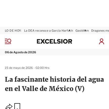
LO DE HOY:
La DEA reconoce a García Harfuch
Gastélum
Dragones m
E
x
M
I
c
e
n
n
e
i
06 de Agosto de 2026
ú
l
c
s
i
i
a
15 de mayo de 2026 - 02:00 Hrs
o
r
r
S
La fascinante historia del agua
e
s
en el Valle de México (V)
i
ó
n
O
G