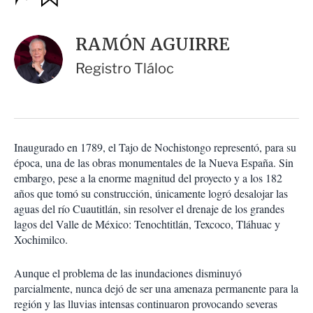
u
p
a
c
r
i
d
RAMÓN AGUIRRE
o
a
n
r
Registro Tláloc
e
s
d
e
c
o
Inaugurado en 1789, el Tajo de Nochistongo representó, para su
m
época, una de las obras monumentales de la Nueva España. Sin
p
a
embargo, pese a la enorme magnitud del proyecto y a los 182
r
años que tomó su construcción, únicamente logró desalojar las
t
aguas del río Cuautitlán, sin resolver el drenaje de los grandes
i
lagos del Valle de México: Tenochtitlán, Texcoco, Tláhuac y
r
Xochimilco.
Aunque el problema de las inundaciones disminuyó
parcialmente, nunca dejó de ser una amenaza permanente para la
región y las lluvias intensas continuaron provocando severas