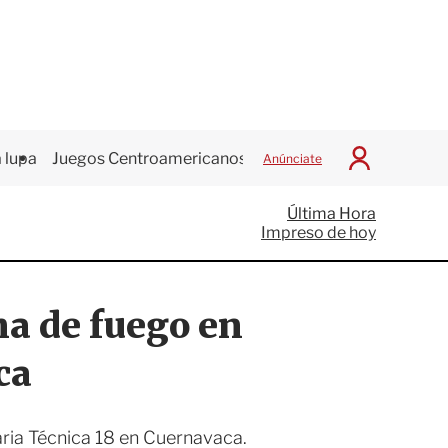
 lupa
Juegos Centroamericanos
Anúnciate
I
n
i
Última Hora
c
Impreso de hoy
i
a
r
S
ma de fuego en
e
s
i
ca
ó
n
aria Técnica 18 en Cuernavaca.