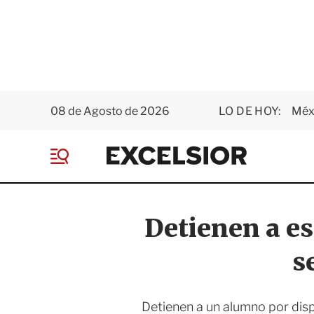
08 de Agosto de 2026
LO DE HOY:
Méxi
E
x
M
c
e
e
n
l
ú
s
Detienen a es
i
o
s
r
Detienen a un alumno por disp