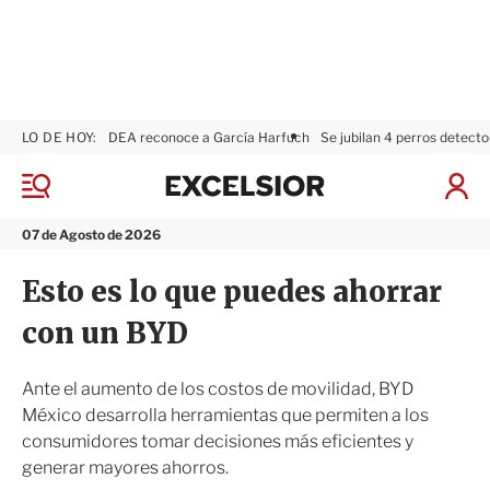
LO DE HOY:
DEA reconoce a García Harfuch
Se jubilan 4 perros detecto
E
x
M
I
c
e
n
n
e
i
07 de Agosto de 2026
ú
l
c
s
i
Esto es lo que puedes ahorrar
i
a
o
r
con un BYD
r
S
e
s
Ante el aumento de los costos de movilidad, BYD
i
México desarrolla herramientas que permiten a los
ó
consumidores tomar decisiones más eficientes y
n
generar mayores ahorros.