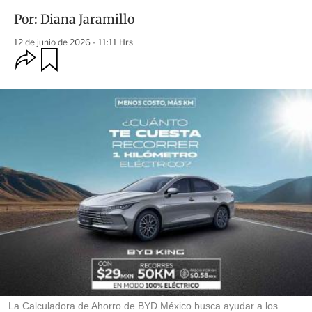
Por:
Diana Jaramillo
12 de junio de 2026 - 11:11 Hrs
O
G
u
p
a
c
r
i
d
o
a
n
r
e
s
d
e
c
o
m
p
a
r
t
i
r
La Calculadora de Ahorro de BYD México busca ayudar a los