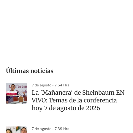
o
d
n
a
e
r
s
d
e
c
o
Últimas noticias
m
p
7 de agosto - 7:54 Hrs
a
La 'Mañanera' de Sheinbaum EN
r
VIVO: Temas de la conferencia
t
hoy 7 de agosto de 2026
i
r
7 de agosto - 7:39 Hrs