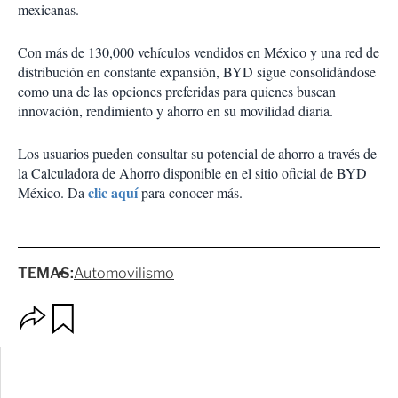
mexicanas.
Con más de 130,000 vehículos vendidos en México y una red de
distribución en constante expansión, BYD sigue consolidándose
como una de las opciones preferidas para quienes buscan
innovación, rendimiento y ahorro en su movilidad diaria.
Los usuarios pueden consultar su potencial de ahorro a través de
la Calculadora de Ahorro disponible en el
sitio oficial
de BYD
clic aquí
México. Da
para conocer más.
TEMAS:
Automovilismo
O
G
p
u
c
a
i
r