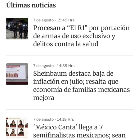
Últimas noticias
m
p
7 de agosto - 15:45 Hrs
a
Procesan a “El R1” por portación
r
de armas de uso exclusivo y
t
delitos contra la salud
i
r
7 de agosto - 14:39 Hrs
Sheinbaum destaca baja de
inflación en julio; resalta que
economía de familias mexicanas
mejora
7 de agosto - 14:18 Hrs
'México Canta' llega a 7
semifinalistas mexicanos; sean