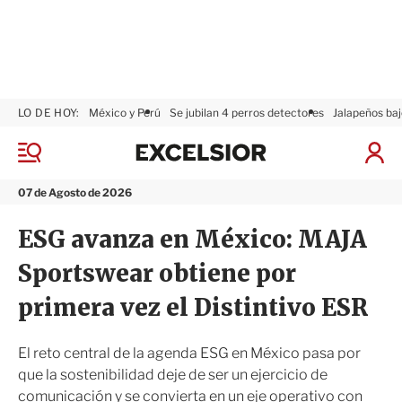
LO DE HOY:
México y Perú
Se jubilan 4 perros detectores
Jalapeños baj
E
x
M
I
c
e
n
n
e
i
07 de Agosto de 2026
ú
l
c
s
i
ESG avanza en México: MAJA
i
a
o
r
Sportswear obtiene por
r
S
e
primera vez el Distintivo ESR
s
i
ó
El reto central de la agenda ESG en México pasa por
n
que la sostenibilidad deje de ser un ejercicio de
comunicación y se convierta en un eje operativo con