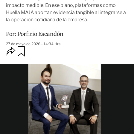
impacto medible. En ese plano, plataformas como
Huella MAJA aportan evidencia tangible al integrarse a
la operación cotidiana de la empresa.
Por:
Porfirio Escandón
27 de mayo de 2026 - 14:34 Hrs
O
G
u
p
a
c
r
i
d
o
a
n
r
e
s
d
e
c
o
m
p
a