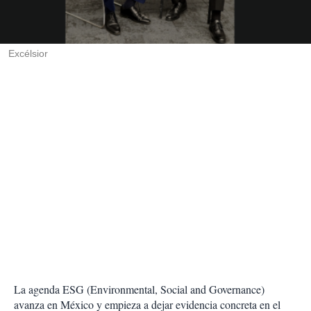
r
t
i
r
Excélsior
La agenda ESG (Environmental, Social and Governance)
avanza en México y empieza a dejar evidencia concreta en el