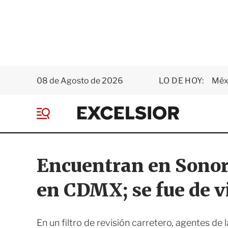
08 de Agosto de 2026
LO DE HOY:
Méxi
E
x
M
c
e
e
n
l
ú
s
Encuentran en Sonor
i
o
en CDMX; se fue de v
r
En un filtro de revisión carretero, agentes de 