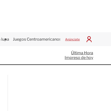
 lupa
Juegos Centroamericanos
Anúnciate
I
n
i
Última Hora
c
Impreso de hoy
i
a
r
S
e
s
i
ó
n