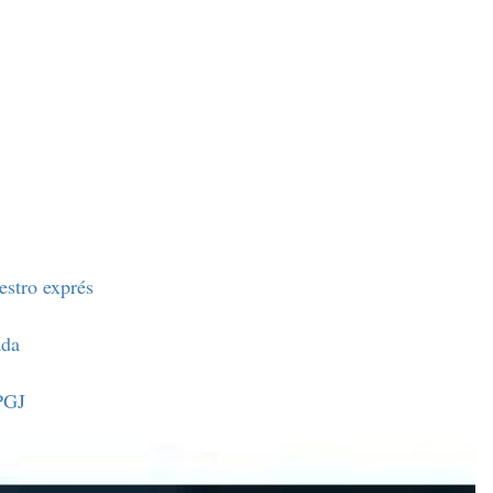
estro exprés
ada
PGJ