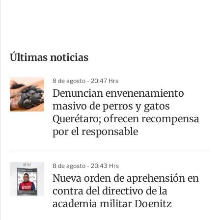
d
e
c
o
Últimas noticias
m
p
8 de agosto - 20:47 Hrs
a
Denuncian envenenamiento
r
masivo de perros y gatos
t
Querétaro; ofrecen recompensa
i
por el responsable
r
8 de agosto - 20:43 Hrs
Nueva orden de aprehensión en
contra del directivo de la
academia militar Doenitz