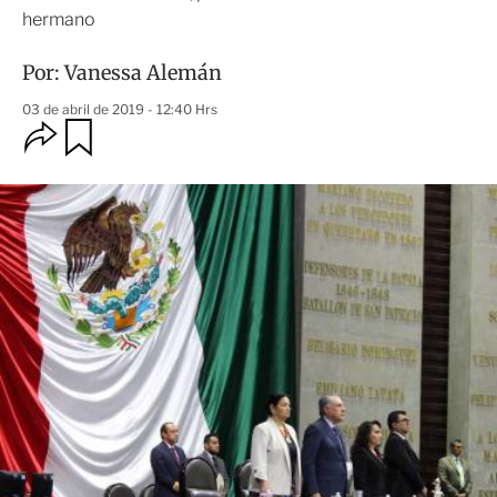
hermano
Por:
Vanessa Alemán
03 de abril de 2019 - 12:40 Hrs
O
G
u
p
a
c
r
i
d
o
a
n
r
e
s
d
e
c
o
m
p
a
r
t
i