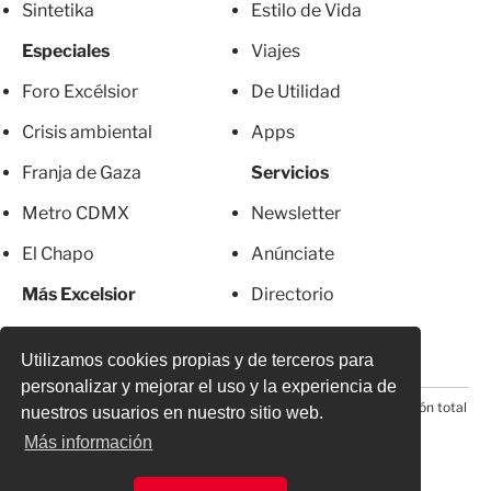
Sintetika
Estilo de Vida
Especiales
Viajes
Foro Excélsior
De Utilidad
Crisis ambiental
Apps
Franja de Gaza
Servicios
Metro CDMX
Newsletter
El Chapo
Anúnciate
Más Excelsior
Directorio
Mujeres
Suscripciones
Utilizamos cookies propias y de terceros para
personalizar y mejorar el uso y la experiencia de
© 2026 Todos los derechos reservados. Prohibida la reproducción total
nuestros usuarios en nuestro sitio web.
o parcial, incluyendo cualquier medio electrónico*
Más información