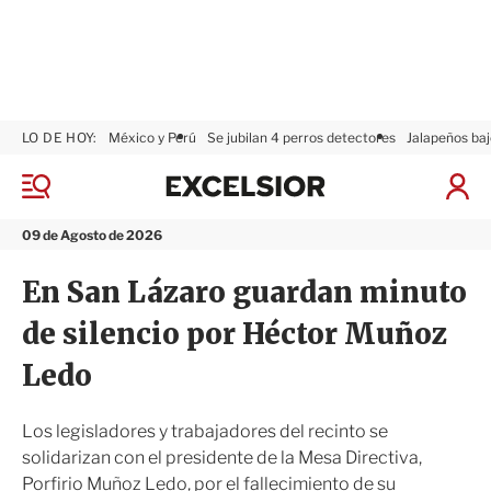
LO DE HOY:
México y Perú
Se jubilan 4 perros detectores
Jalapeños baj
E
x
M
I
c
e
n
n
e
i
09 de Agosto de 2026
ú
l
c
s
i
En San Lázaro guardan minuto
i
a
o
r
de silencio por Héctor Muñoz
r
S
e
Ledo
s
i
ó
Los legisladores y trabajadores del recinto se
n
solidarizan con el presidente de la Mesa Directiva,
Porfirio Muñoz Ledo, por el fallecimiento de su