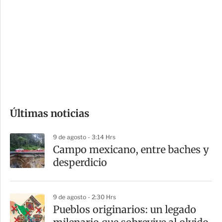
o
d
n
a
e
r
s
d
e
c
o
Últimas noticias
m
p
9 de agosto - 3:14 Hrs
a
Campo mexicano, entre baches y
r
desperdicio
t
i
9 de agosto - 2:30 Hrs
r
Pueblos originarios: un legado