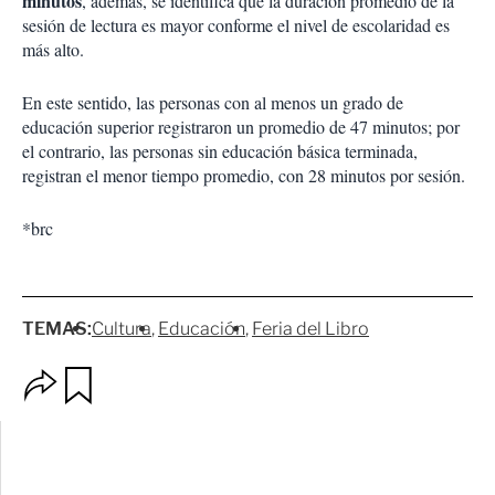
minutos
, además, se identifica que la duración promedio de la
sesión de lectura es mayor conforme el nivel de escolaridad es
más alto.
En este sentido, las personas con al menos un grado de
educación superior registraron un promedio de 47 minutos; por
el contrario, las personas sin educación básica terminada,
registran el menor tiempo promedio, con 28 minutos por sesión.
*brc
TEMAS:
Cultura
Educación
Feria del Libro
O
G
p
u
c
a
i
r