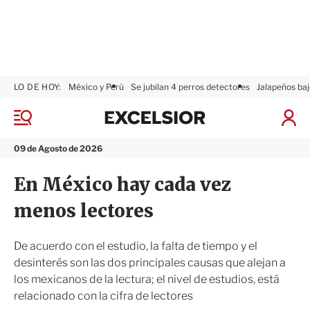
LO DE HOY:
México y Perú
Se jubilan 4 perros detectores
Jalapeños baj
E
x
M
I
c
e
n
n
e
i
09 de Agosto de 2026
ú
l
c
s
i
En México hay cada vez
i
a
o
r
menos lectores
r
S
e
s
De acuerdo con el estudio, la falta de tiempo y el
i
desinterés son las dos principales causas que alejan a
ó
los mexicanos de la lectura; el nivel de estudios, está
n
relacionado con la cifra de lectores