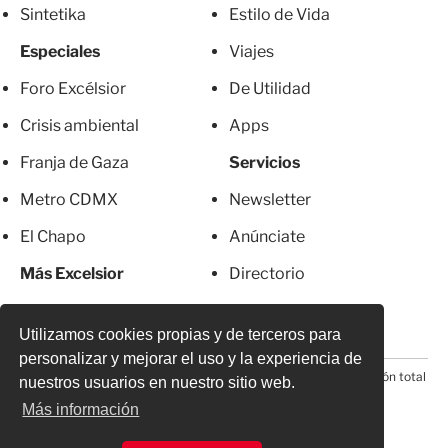
Sintetika
Estilo de Vida
Especiales
Viajes
Foro Excélsior
De Utilidad
Crisis ambiental
Apps
Franja de Gaza
Servicios
Metro CDMX
Newsletter
El Chapo
Anúnciate
Más Excelsior
Directorio
Mujeres
Suscripciones
Utilizamos cookies propias y de terceros para
personalizar y mejorar el uso y la experiencia de
© 2026 Todos los derechos reservados. Prohibida la reproducción total
nuestros usuarios en nuestro sitio web.
o parcial, incluyendo cualquier medio electrónico*
Más información