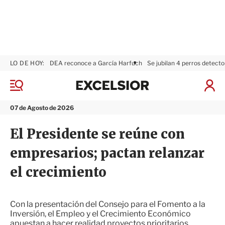
LO DE HOY:
DEA reconoce a García Harfuch
Se jubilan 4 perros detecto
E
x
M
I
c
e
n
n
e
i
07 de Agosto de 2026
ú
l
c
s
i
El Presidente se reúne con
i
a
o
r
empresarios; pactan relanzar
r
S
e
el crecimiento
s
i
ó
n
Con la presentación del Consejo para el Fomento a la
Inversión, el Empleo y el Crecimiento Económico
apuestan a hacer realidad proyectos prioritarios