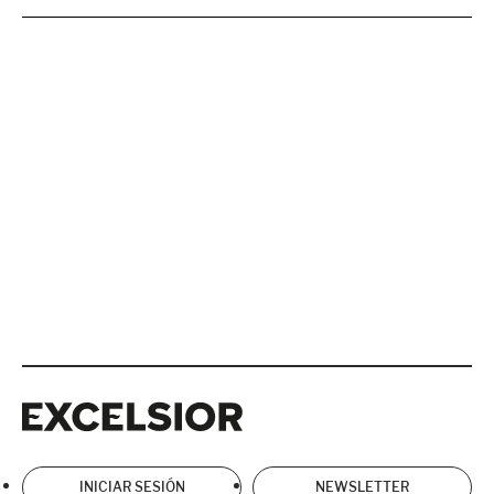
Excelsior
Excelsior
INICIAR SESIÓN
NEWSLETTER