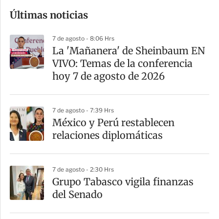
o
Últimas noticias
m
p
7 de agosto - 8:06 Hrs
a
La 'Mañanera' de Sheinbaum EN
r
VIVO: Temas de la conferencia
t
hoy 7 de agosto de 2026
i
r
7 de agosto - 7:39 Hrs
México y Perú restablecen
relaciones diplomáticas
7 de agosto - 2:30 Hrs
Grupo Tabasco vigila finanzas
del Senado