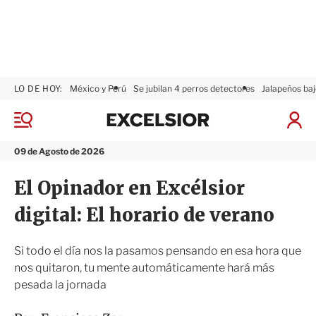
LO DE HOY:
México y Perú
Se jubilan 4 perros detectores
Jalapeños baj
E
x
M
I
c
e
n
n
e
i
09 de Agosto de 2026
ú
l
c
s
i
El Opinador en Excélsior
i
a
o
r
digital: El horario de verano
r
S
e
s
Si todo el día nos la pasamos pensando en esa hora que
i
nos quitaron, tu mente automáticamente hará más
ó
pesada la jornada
n