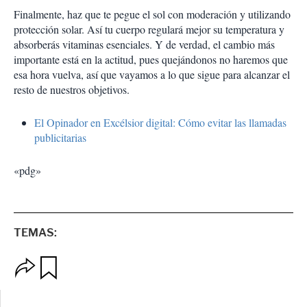
Finalmente, haz que te pegue el sol con moderación y utilizando
protección solar. Así tu cuerpo regulará mejor su temperatura y
absorberás vitaminas esenciales. Y de verdad, el cambio más
importante está en la actitud, pues quejándonos no haremos que
esa hora vuelva, así que vayamos a lo que sigue para alcanzar el
resto de nuestros objetivos.
El Opinador en Excélsior digital: Cómo evitar las llamadas
publicitarias
«pdg»
TEMAS:
O
G
p
u
c
a