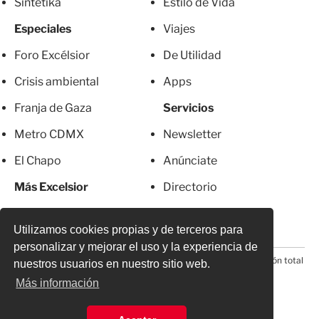
Sintetika
Estilo de Vida
Especiales
Viajes
Foro Excélsior
De Utilidad
Crisis ambiental
Apps
Franja de Gaza
Servicios
Metro CDMX
Newsletter
El Chapo
Anúnciate
Más Excelsior
Directorio
Mujeres
Suscripciones
Utilizamos cookies propias y de terceros para
personalizar y mejorar el uso y la experiencia de
© 2026 Todos los derechos reservados. Prohibida la reproducción total
nuestros usuarios en nuestro sitio web.
o parcial, incluyendo cualquier medio electrónico*
Más información