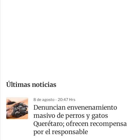
i
r
o
d
n
a
e
r
s
d
e
c
o
Últimas noticias
m
p
8 de agosto - 20:47 Hrs
a
Denuncian envenenamiento
r
masivo de perros y gatos
t
Querétaro; ofrecen recompensa
i
por el responsable
r