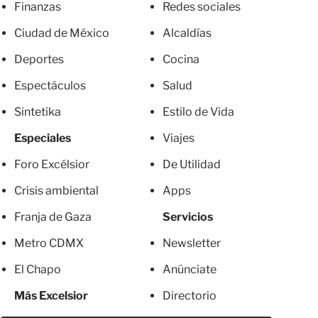
Finanzas
Redes sociales
Ciudad de México
Alcaldías
Deportes
Cocina
Espectáculos
Salud
Sintetika
Estilo de Vida
Especiales
Viajes
Foro Excélsior
De Utilidad
Crisis ambiental
Apps
Franja de Gaza
Servicios
Metro CDMX
Newsletter
El Chapo
Anúnciate
Más Excelsior
Directorio