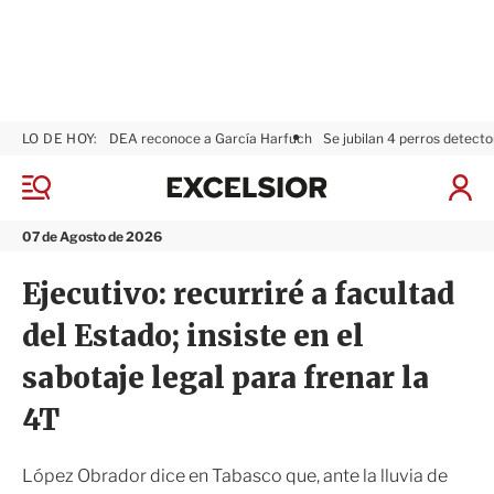
LO DE HOY:
DEA reconoce a García Harfuch
Se jubilan 4 perros detecto
E
x
M
I
c
e
n
n
e
i
07 de Agosto de 2026
ú
l
c
s
i
Ejecutivo: recurriré a facultad
i
a
o
r
del Estado; insiste en el
r
S
e
sabotaje legal para frenar la
s
i
4T
ó
n
López Obrador dice en Tabasco que, ante la lluvia de