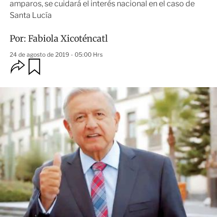
amparos, se cuidará el interés nacional en el caso de
Santa Lucía
Por:
Fabiola Xicoténcatl
24 de agosto de 2019 - 05:00 Hrs
O
G
u
p
a
c
r
i
d
o
a
n
r
e
s
d
e
c
o
m
p
a
r
t