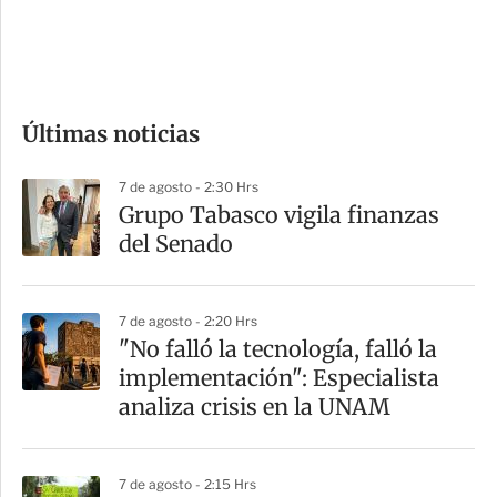
d
e
c
o
Últimas noticias
m
p
7 de agosto - 2:30 Hrs
a
Grupo Tabasco vigila finanzas
r
del Senado
t
i
7 de agosto - 2:20 Hrs
r
"No falló la tecnología, falló la
implementación": Especialista
analiza crisis en la UNAM
7 de agosto - 2:15 Hrs