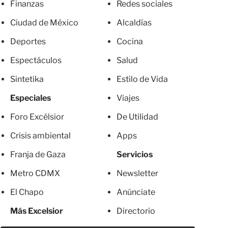
Finanzas
Redes sociales
Ciudad de México
Alcaldías
Deportes
Cocina
Espectáculos
Salud
Sintetika
Estilo de Vida
Especiales
Viajes
Foro Excélsior
De Utilidad
Crisis ambiental
Apps
Franja de Gaza
Servicios
Metro CDMX
Newsletter
El Chapo
Anúnciate
Más Excelsior
Directorio