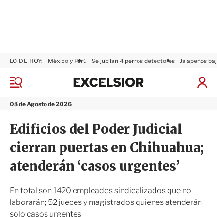
LO DE HOY:
México y Perú
Se jubilan 4 perros detectores
Jalapeños baj
E
x
M
I
c
e
n
n
e
i
08 de Agosto de 2026
ú
l
c
s
i
Edificios del Poder Judicial
i
a
o
r
cierran puertas en Chihuahua;
r
S
e
atenderán ‘casos urgentes’
s
i
ó
En total son 1420 empleados sindicalizados que no
n
laborarán; 52 jueces y magistrados quienes atenderán
solo casos urgentes