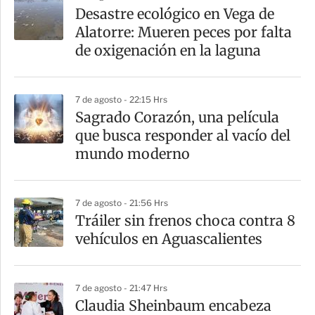
a
Desastre ecológico en Vega de
r
Alatorre: Mueren peces por falta
t
de oxigenación en la laguna
i
r
7 de agosto - 22:15 Hrs
Sagrado Corazón, una película
que busca responder al vacío del
mundo moderno
7 de agosto - 21:56 Hrs
Tráiler sin frenos choca contra 8
vehículos en Aguascalientes
7 de agosto - 21:47 Hrs
Claudia Sheinbaum encabeza