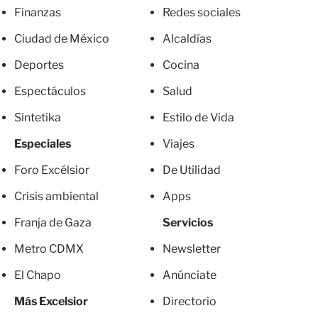
Finanzas
Redes sociales
Ciudad de México
Alcaldías
Deportes
Cocina
Espectáculos
Salud
Sintetika
Estilo de Vida
Especiales
Viajes
Foro Excélsior
De Utilidad
Crisis ambiental
Apps
Franja de Gaza
Servicios
Metro CDMX
Newsletter
El Chapo
Anúnciate
Más Excelsior
Directorio