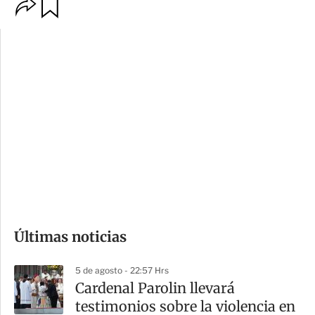
O
G
p
u
c
a
i
r
o
d
n
a
e
r
s
d
e
c
o
Últimas noticias
m
p
5 de agosto - 22:57 Hrs
a
Cardenal Parolin llevará
r
testimonios sobre la violencia en