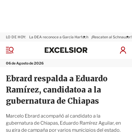
LO DE HOY:
La DEA reconoce a García Harfuch
¡Rescaten al Schnauzer!
E
x
M
I
c
e
n
n
e
i
06 de Agosto de 2026
ú
l
c
s
i
Ebrard respalda a Eduardo
i
a
o
r
Ramírez, candidatoa a la
r
S
e
gubernatura de Chiapas
s
i
ó
Marcelo Ebrard acompañó al candidato a la
n
gubernatura de Chiapas, Eduardo Ramírez Aguilar, en
su gira de campaña por varios municipios del estado.