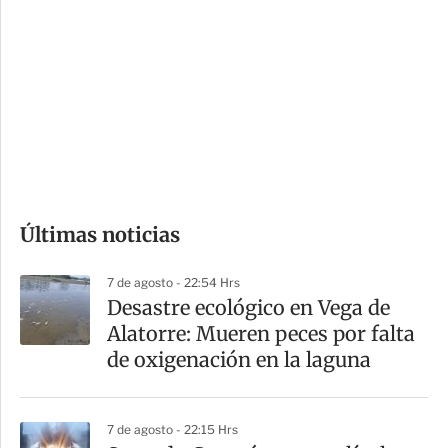
o
d
n
a
e
r
s
d
e
c
o
Últimas noticias
m
p
7 de agosto - 22:54 Hrs
a
Desastre ecológico en Vega de
r
Alatorre: Mueren peces por falta
t
de oxigenación en la laguna
i
r
7 de agosto - 22:15 Hrs