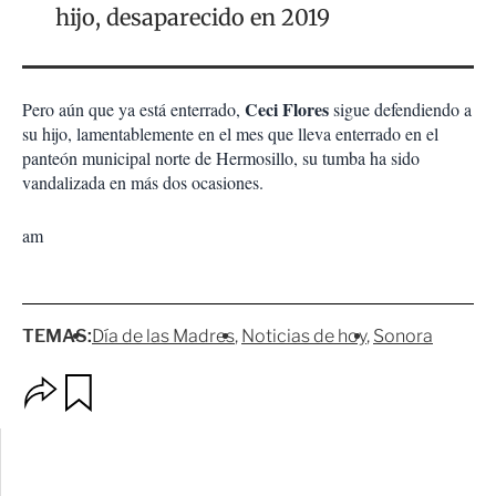
hijo, desaparecido en 2019
Ceci Flores
Pero aún que ya está enterrado,
sigue defendiendo a
su hijo, lamentablemente en el mes que lleva enterrado en el
panteón municipal norte de Hermosillo, su tumba ha sido
vandalizada en más dos ocasiones.
am
TEMAS:
Día de las Madres
Noticias de hoy
Sonora
O
G
p
u
c
a
i
r