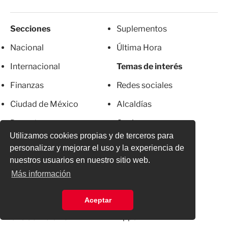
Secciones
Suplementos
Nacional
Última Hora
Internacional
Temas de interés
Finanzas
Redes sociales
Ciudad de México
Alcaldías
Deportes
Cocina
Utilizamos cookies propias y de terceros para
Espectáculos
Salud
personalizar y mejorar el uso y la experiencia de
nuestros usuarios en nuestro sitio web.
Sintetika
Estilo de Vida
Más información
Especiales
Viajes
Foro Excélsior
De Utilidad
Aceptar
Crisis ambiental
Apps