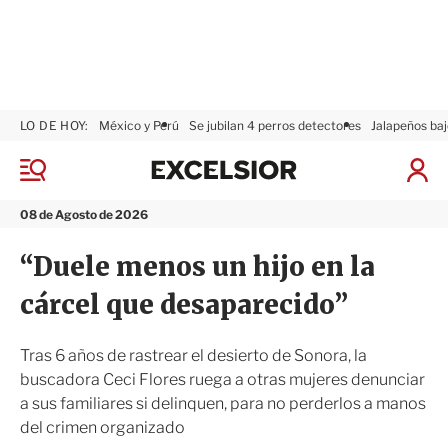
LO DE HOY:
México y Perú
Se jubilan 4 perros detectores
Jalapeños baj
E
x
M
I
c
e
n
n
e
i
08 de Agosto de 2026
ú
l
c
s
i
“Duele menos un hijo en la
i
a
o
r
cárcel que desaparecido”
r
S
e
s
Tras 6 años de rastrear el desierto de Sonora, la
i
buscadora Ceci Flores ruega a otras mujeres denunciar
ó
a sus familiares si delinquen, para no perderlos a manos
n
del crimen organizado