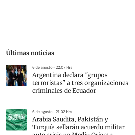
e
r
s
d
e
c
o
Últimas noticias
m
p
6 de agosto - 22:07 Hrs
a
Argentina declara "grupos
r
terroristas" a tres organizaciones
t
criminales de Ecuador
i
r
6 de agosto - 21:02 Hrs
Arabia Saudita, Pakistán y
Turquía sellarán acuerdo militar
ante crisis en Medio Oriente