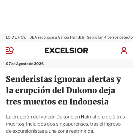
LO DE HOY:
DEA reconoce a García Harfuch
Se jubilan 4 perros detecto
E
x
M
I
c
e
n
n
e
i
07 de Agosto de 2026
ú
l
c
s
i
Senderistas ignoran alertas y
i
a
o
r
la erupción del Dukono deja
r
S
e
tres muertos en Indonesia
s
i
ó
La erupción del volcán Dukono en Halmahera dejó tres
n
muertos, incluidos dos singapurenses, tras el ingreso
de excursionistas a una zona restringida.