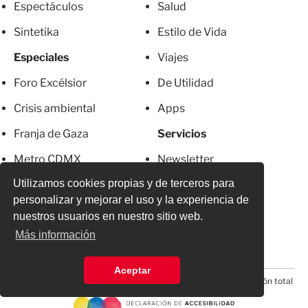
Espectáculos
Salud
Sintetika
Estilo de Vida
Especiales
Viajes
Foro Excélsior
De Utilidad
Crisis ambiental
Apps
Franja de Gaza
Servicios
Metro CDMX
Newsletter
Utilizamos cookies propias y de terceros para
El Chapo
Anúnciate
personalizar y mejorar el uso y la experiencia de
Más Excelsior
Directorio
nuestros usuarios en nuestro sitio web.
Más información
Mujeres
Suscripciones
Aceptar
© 2026 Todos los derechos reservados. Prohibida la reproducción total
o parcial, incluyendo cualquier medio electrónico*