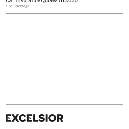
Excelsior
Excelsior