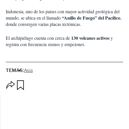
Indonesia, uno de los países con mayor actividad geológica del
“Anillo de Fuego” del Pacífico
mundo, se ubica en el llamado
,
donde convergen varias placas tectónicas.
130 volcanes activos
El archipiélago cuenta con cerca de
y
registra con frecuencia sismos y erupciones.
TEMAS:
Asia
O
G
p
u
c
a
i
r
o
d
n
a