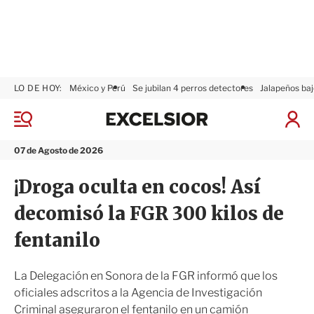
LO DE HOY:
México y Perú
Se jubilan 4 perros detectores
Jalapeños baj
E
x
M
I
c
e
n
n
e
i
07 de Agosto de 2026
ú
l
c
s
i
¡Droga oculta en cocos! Así
i
a
o
r
decomisó la FGR 300 kilos de
r
S
e
fentanilo
s
i
ó
La Delegación en Sonora de la FGR informó que los
n
oficiales adscritos a la Agencia de Investigación
Criminal aseguraron el fentanilo en un camión