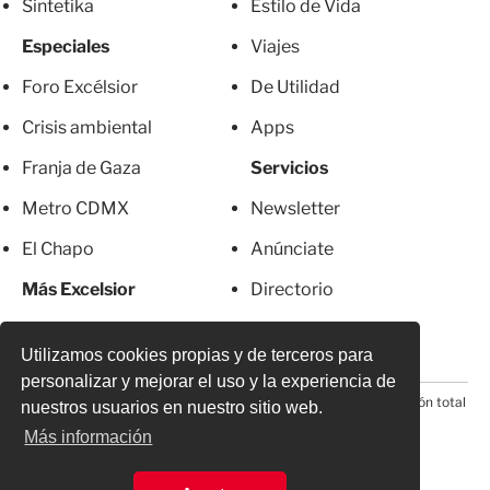
Sintetika
Estilo de Vida
Especiales
Viajes
Foro Excélsior
De Utilidad
Crisis ambiental
Apps
Franja de Gaza
Servicios
Metro CDMX
Newsletter
El Chapo
Anúnciate
Más Excelsior
Directorio
Mujeres
Suscripciones
Utilizamos cookies propias y de terceros para
personalizar y mejorar el uso y la experiencia de
© 2026 Todos los derechos reservados. Prohibida la reproducción total
nuestros usuarios en nuestro sitio web.
o parcial, incluyendo cualquier medio electrónico*
Más información