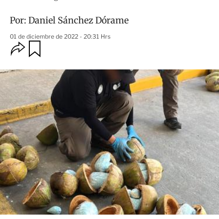
Por:
Daniel Sánchez Dórame
01 de diciembre de 2022 - 20:31 Hrs
O
G
u
p
a
c
r
i
d
o
a
n
r
e
s
d
e
c
o
m
p
a
r
t
i
r