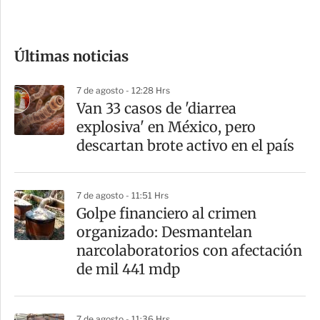
c
o
Últimas noticias
m
p
7 de agosto - 12:28 Hrs
a
Van 33 casos de 'diarrea
r
explosiva' en México, pero
t
descartan brote activo en el país
i
r
7 de agosto - 11:51 Hrs
Golpe financiero al crimen
organizado: Desmantelan
narcolaboratorios con afectación
de mil 441 mdp
7 de agosto - 11:36 Hrs