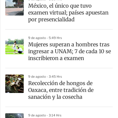
a
México, el único que tuvo
r
examen virtual; países apuestan
t
por presencialidad
i
r
9 de agosto - 5:49 Hrs
Mujeres superan a hombres tras
ingresar a UNAM; 7 de cada 10 se
inscribieron a examen
9 de agosto - 3:45 Hrs
Recolección de hongos de
Oaxaca, entre tradición de
sanación y la cosecha
9 de agosto - 3:14 Hrs