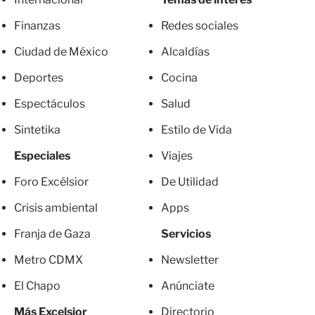
Finanzas
Redes sociales
Ciudad de México
Alcaldías
Deportes
Cocina
Espectáculos
Salud
Sintetika
Estilo de Vida
Especiales
Viajes
Foro Excélsior
De Utilidad
Crisis ambiental
Apps
Franja de Gaza
Servicios
Metro CDMX
Newsletter
El Chapo
Anúnciate
Más Excelsior
Directorio