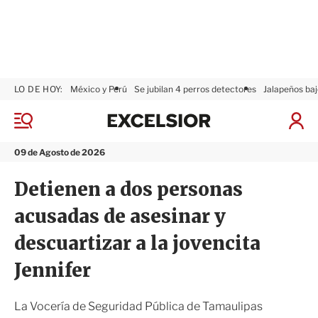
LO DE HOY:
México y Perú
Se jubilan 4 perros detectores
Jalapeños baj
E
x
M
I
c
e
n
n
e
i
09 de Agosto de 2026
ú
l
c
s
i
Detienen a dos personas
i
a
o
r
acusadas de asesinar y
r
S
e
descuartizar a la jovencita
s
i
Jennifer
ó
n
La Vocería de Seguridad Pública de Tamaulipas