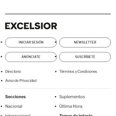
Excelsior
Excelsior
INICIAR SESIÓN
NEWSLETTER
ANÚNCIATE
SUSCRÍBETE
Directorio
Términos y Condiciones
Aviso de Privacidad
Secciones
Suplementos
Nacional
Última Hora
Internacional
Temas de interés