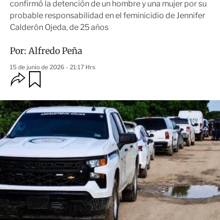
confirmó la detención de un hombre y una mujer por su
probable responsabilidad en el feminicidio de Jennifer
Calderón Ojeda, de 25 años
Por:
Alfredo Peña
15 de junio de 2026 - 21:17 Hrs
O
G
u
p
a
c
r
i
d
o
a
n
r
e
s
d
e
c
o
m
p
a
r