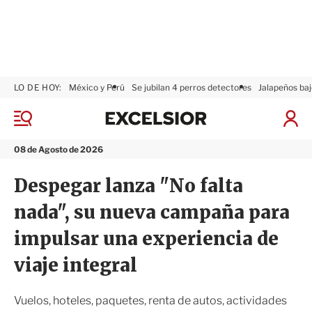
LO DE HOY:
México y Perú
Se jubilan 4 perros detectores
Jalapeños baj
E
x
M
I
c
e
n
n
e
i
08 de Agosto de 2026
ú
l
c
s
i
Despegar lanza "No falta
i
a
o
r
nada", su nueva campaña para
r
S
e
impulsar una experiencia de
s
i
viaje integral
ó
n
Vuelos, hoteles, paquetes, renta de autos, actividades