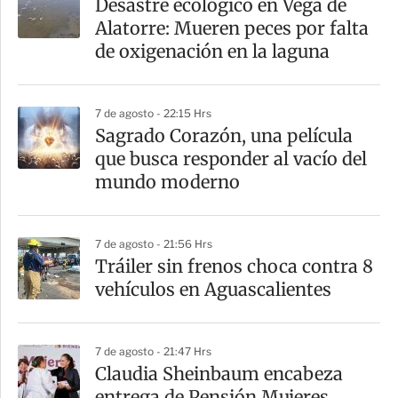
Desastre ecológico en Vega de
r
Alatorre: Mueren peces por falta
t
de oxigenación en la laguna
i
r
7 de agosto - 22:15 Hrs
Sagrado Corazón, una película
que busca responder al vacío del
mundo moderno
7 de agosto - 21:56 Hrs
Tráiler sin frenos choca contra 8
vehículos en Aguascalientes
7 de agosto - 21:47 Hrs
Claudia Sheinbaum encabeza
entrega de Pensión Mujeres