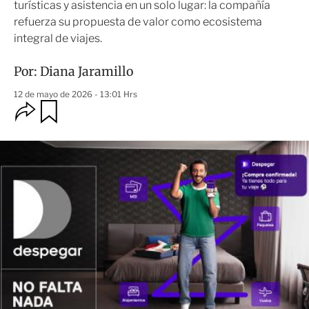
turísticas y asistencia en un solo lugar: la compañía
refuerza su propuesta de valor como ecosistema
integral de viajes.
Por:
Diana Jaramillo
12 de mayo de 2026 - 13:01 Hrs
O
G
u
p
a
c
r
i
d
o
a
n
r
e
s
d
e
c
o
m
p
a
r