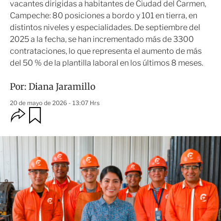
vacantes dirigidas a habitantes de Ciudad del Carmen,
Campeche: 80 posiciones a bordo y 101 en tierra, en
distintos niveles y especialidades. De septiembre del
2025 a la fecha, se han incrementado más de 3300
contrataciones, lo que representa el aumento de más
del 50 % de la plantilla laboral en los últimos 8 meses.
Por:
Diana Jaramillo
20 de mayo de 2026 - 13:07 Hrs
O
G
u
p
a
c
r
i
d
o
a
n
r
e
s
d
e
c
o