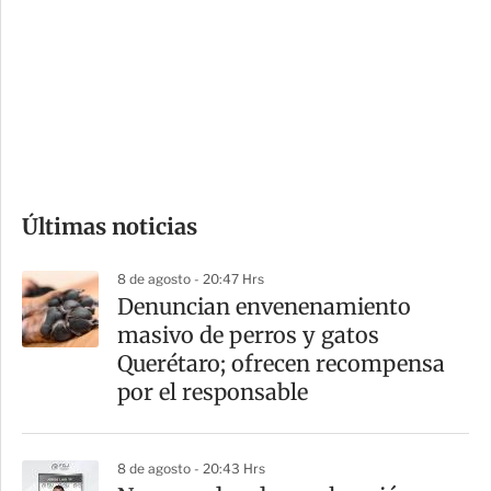
n
a
e
r
s
d
e
c
o
Últimas noticias
m
p
8 de agosto - 20:47 Hrs
a
Denuncian envenenamiento
r
masivo de perros y gatos
t
Querétaro; ofrecen recompensa
i
por el responsable
r
8 de agosto - 20:43 Hrs