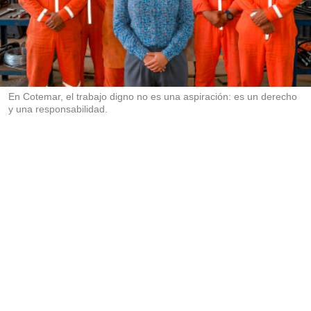
m
p
a
r
t
i
r
En Cotemar, el trabajo digno no es una aspiración: es un derecho
y una responsabilidad.