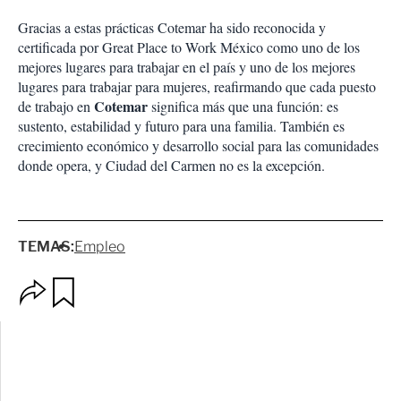
Gracias a estas prácticas Cotemar ha sido reconocida y
certificada por Great Place to Work México como uno de los
mejores lugares para trabajar en el país y uno de los mejores
lugares para trabajar para mujeres, reafirmando que cada puesto
Cotemar
de trabajo en
significa más que una función: es
sustento, estabilidad y futuro para una familia. También es
crecimiento económico y desarrollo social para las comunidades
donde opera, y Ciudad del Carmen no es la excepción.
TEMAS:
Empleo
O
G
p
u
c
a
i
r
o
d