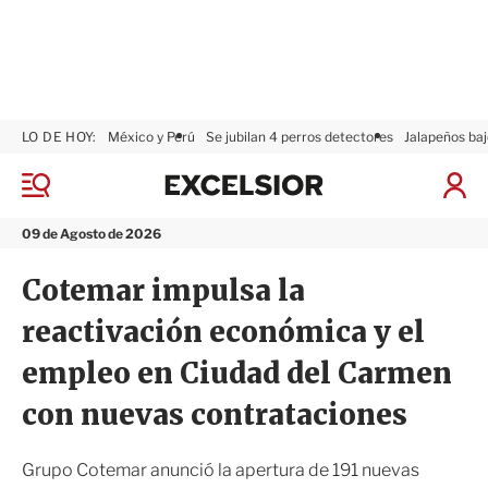
LO DE HOY:
México y Perú
Se jubilan 4 perros detectores
Jalapeños baj
E
x
M
I
c
e
n
n
e
i
09 de Agosto de 2026
ú
l
c
s
i
Cotemar impulsa la
i
a
o
r
reactivación económica y el
r
S
e
empleo en Ciudad del Carmen
s
i
con nuevas contrataciones
ó
n
Grupo Cotemar anunció la apertura de 191 nuevas