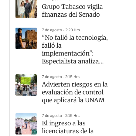
Grupo Tabasco vigila
finanzas del Senado
7 de agosto - 2:20 Hrs
"No falló la tecnología,
falló la
implementación":
Especialista analiza
crisis en la UNAM
7 de agosto - 2:15 Hrs
Advierten riesgos en la
evaluación de control
que aplicará la UNAM
7 de agosto - 2:15 Hrs
G
El ingreso a las
licenciaturas de la