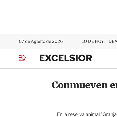
07 de Agosto de 2026
LO DE HOY:
DEA
E
x
M
c
e
e
n
l
ú
s
Conmueven en
i
o
r
En la reserva animal "Granj