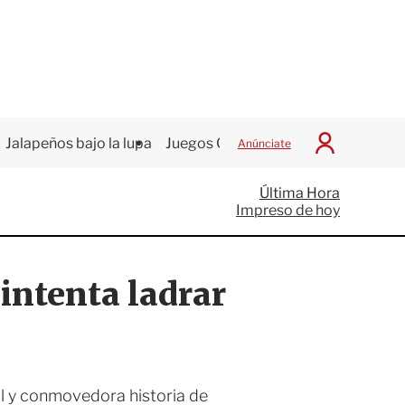
Jalapeños bajo la lupa
Juegos Centroamericanos
Anúnciate
I
n
i
Última Hora
c
Impreso de hoy
i
a
r
S
ntenta ladrar
e
s
i
ó
n
al y conmovedora historia de