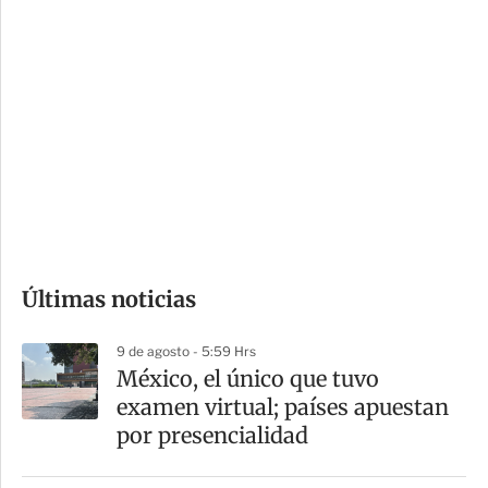
i
r
o
d
n
a
e
r
s
d
e
c
o
Últimas noticias
m
p
9 de agosto - 5:59 Hrs
a
México, el único que tuvo
r
examen virtual; países apuestan
t
por presencialidad
i
r