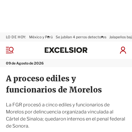
LO DE HOY:
México y Perú
Se jubilan 4 perros detectores
Jalapeños baj
E
x
M
I
c
e
n
n
e
i
09 de Agosto de 2026
ú
l
c
s
i
A proceso ediles y
i
a
o
r
funcionarios de Morelos
r
S
e
s
La FGR procesó a cinco ediles y funcionarios de
i
Morelos por delincuencia organizada vinculada al
ó
Cártel de Sinaloa; quedaron internos en el penal federal
n
de Sonora.