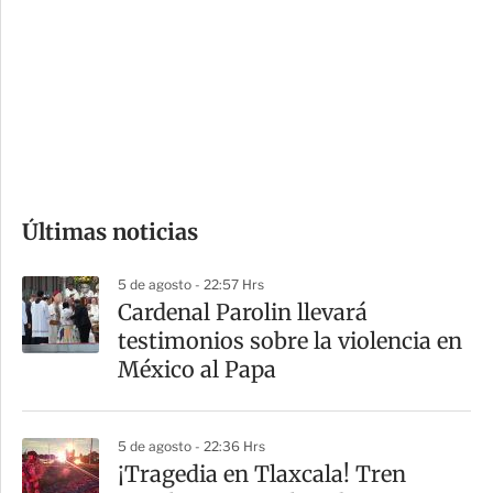
n
a
e
r
s
d
e
c
o
Últimas noticias
m
p
5 de agosto - 22:57 Hrs
a
Cardenal Parolin llevará
r
testimonios sobre la violencia en
t
México al Papa
i
r
5 de agosto - 22:36 Hrs
¡Tragedia en Tlaxcala! Tren