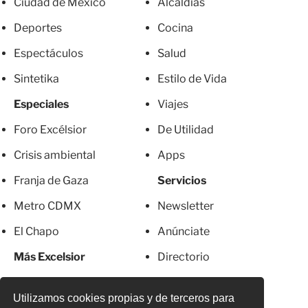
Ciudad de México
Alcaldías
Deportes
Cocina
Espectáculos
Salud
Sintetika
Estilo de Vida
Especiales
Viajes
Foro Excélsior
De Utilidad
Crisis ambiental
Apps
Franja de Gaza
Servicios
Metro CDMX
Newsletter
El Chapo
Anúnciate
Más Excelsior
Directorio
Mujeres
Suscripciones
Utilizamos cookies propias y de terceros para