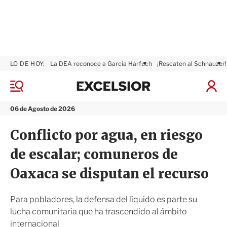
LO DE HOY:
La DEA reconoce a García Harfuch
¡Rescaten al Schnauzer!
E
x
M
I
c
e
n
n
e
i
06 de Agosto de 2026
ú
l
c
s
i
Conflicto por agua, en riesgo
i
a
o
r
de escalar; comuneros de
r
S
e
Oaxaca se disputan el recurso
s
i
ó
Para pobladores, la defensa del líquido es parte su
n
lucha comunitaria que ha trascendido al ámbito
internacional