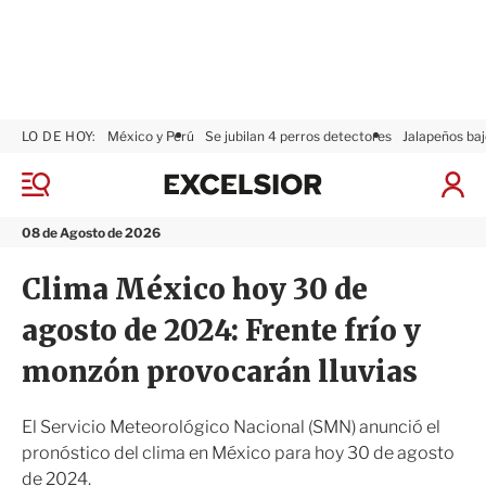
LO DE HOY:
México y Perú
Se jubilan 4 perros detectores
Jalapeños baj
E
x
M
I
c
e
n
n
e
i
08 de Agosto de 2026
ú
l
c
s
i
Clima México hoy 30 de
i
a
o
r
agosto de 2024: Frente frío y
r
S
e
monzón provocarán lluvias
s
i
ó
El Servicio Meteorológico Nacional (SMN) anunció el
n
pronóstico del clima en México para hoy 30 de agosto
de 2024.