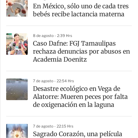
a
En México, sólo uno de cada tres
r
bebés recibe lactancia materna
t
i
8 de agosto - 2:39 Hrs
r
Caso Dafne: FGJ Tamaulipas
rechaza denuncias por abusos en
Academia Doenitz
7 de agosto - 22:54 Hrs
Desastre ecológico en Vega de
Alatorre: Mueren peces por falta
de oxigenación en la laguna
7 de agosto - 22:15 Hrs
Sagrado Corazón, una película