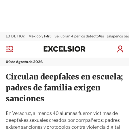
LO DE HOY:
México y Perú
Se jubilan 4 perros detectores
Jalapeños baj
E
x
M
I
c
e
n
n
e
i
09 de Agosto de 2026
ú
l
c
s
i
Circulan deepfakes en escuela;
i
a
o
r
padres de familia exigen
r
S
e
sanciones
s
i
ó
En Veracruz, al menos 40 alumnas fueron víctimas de
n
deepfakes sexuales creados por compañeros; padres
exigen sanciones y protocolos contra violencia digital