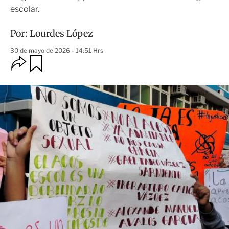
escolar.
Por:
Lourdes López
30 de mayo de 2026 - 14:51 Hrs
O
G
u
p
a
c
r
i
d
o
a
n
r
e
s
d
e
c
o
m
p
a
r
t
i