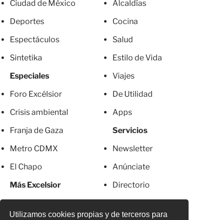
Ciudad de México
Alcaldías
Deportes
Cocina
Espectáculos
Salud
Sintetika
Estilo de Vida
Especiales
Viajes
Foro Excélsior
De Utilidad
Crisis ambiental
Apps
Franja de Gaza
Servicios
Metro CDMX
Newsletter
El Chapo
Anúnciate
Más Excelsior
Directorio
Mujeres
Suscripciones
Utilizamos cookies propias y de terceros para