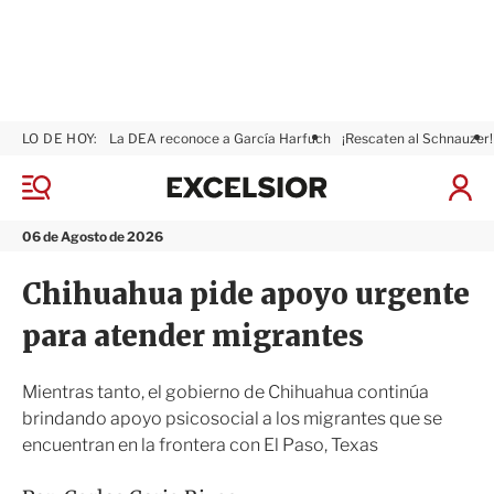
LO DE HOY:
La DEA reconoce a García Harfuch
¡Rescaten al Schnauzer!
E
x
M
I
c
e
n
n
e
i
06 de Agosto de 2026
ú
l
c
s
i
Chihuahua pide apoyo urgente
i
a
o
r
para atender migrantes
r
S
e
s
Mientras tanto, el gobierno de Chihuahua continúa
i
brindando apoyo psicosocial a los migrantes que se
ó
encuentran en la frontera con El Paso, Texas
n