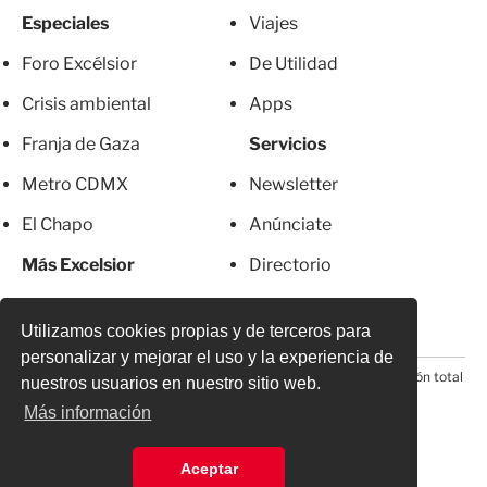
Especiales
Viajes
Foro Excélsior
De Utilidad
Crisis ambiental
Apps
Franja de Gaza
Servicios
Metro CDMX
Newsletter
El Chapo
Anúnciate
Más Excelsior
Directorio
Mujeres
Suscripciones
Utilizamos cookies propias y de terceros para
personalizar y mejorar el uso y la experiencia de
© 2026 Todos los derechos reservados. Prohibida la reproducción total
nuestros usuarios en nuestro sitio web.
o parcial, incluyendo cualquier medio electrónico*
Más información
Aceptar