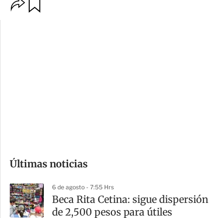
O
G
p
u
c
a
i
r
o
d
n
a
e
r
s
d
e
c
o
Últimas noticias
m
p
6 de agosto - 7:55 Hrs
a
Beca Rita Cetina: sigue dispersión
r
de 2,500 pesos para útiles