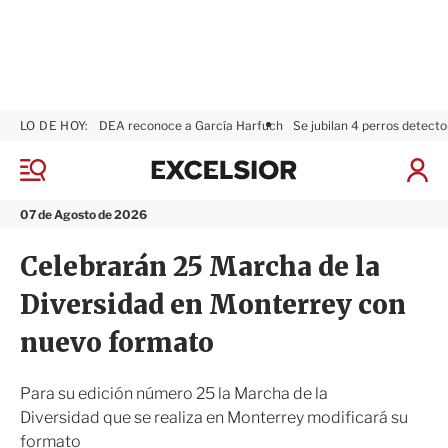
LO DE HOY:
DEA reconoce a García Harfuch
Se jubilan 4 perros detecto
E
x
M
I
c
e
n
n
e
i
07 de Agosto de 2026
ú
l
c
s
i
Celebrarán 25 Marcha de la
i
a
o
r
Diversidad en Monterrey con
r
S
e
nuevo formato
s
i
ó
Para su edición número 25 la Marcha de la
n
Diversidad que se realiza en Monterrey modificará su
formato