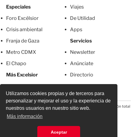
Especiales
Viajes
Foro Excélsior
De Utilidad
Crisis ambiental
Apps
Franja de Gaza
Servicios
Metro CDMX
Newsletter
El Chapo
Anúnciate
Más Excelsior
Directorio
Mujeres
Suscripciones
Utilizamos cookies propias y de terceros para
personalizar y mejorar el uso y la experiencia de
© 2026 Todos los derechos reservados. Prohibida la reproducción total
nuestros usuarios en nuestro sitio web.
o parcial, incluyendo cualquier medio electrónico*
Más información
Aceptar