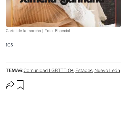
Cartel de la marcha
Foto: Especial
JCS
TEMAS:
Comunidad LGBTTTIQ+
Estados
Nuevo León
O
G
p
u
c
a
i
r
o
d
n
a