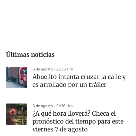
e
r
s
d
e
c
o
Últimas noticias
m
p
6 de agosto - 21:35 Hrs
a
Abuelito intenta cruzar la calle y
r
es arrollado por un tráiler
t
i
6 de agosto - 21:26 Hrs
r
¿A qué hora lloverá? Checa el
pronóstico del tiempo para este
viernes 7 de agosto