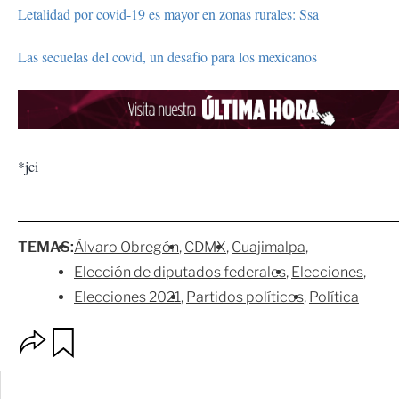
Letalidad por covid-19 es mayor en zonas rurales: Ssa
Las secuelas del covid, un desafío para los mexicanos
*jci
TEMAS:
Álvaro Obregón
CDMX
Cuajimalpa
Elección de diputados federales
Elecciones
Elecciones 2021
Partidos políticos
Política
O
G
p
u
c
a