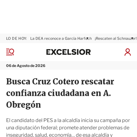
LO DE HOY:
La DEA reconoce a García Harfuch
¡Rescaten al Schnauzer!
E
x
M
I
c
e
n
n
e
i
06 de Agosto de 2026
ú
l
c
s
i
Busca Cruz Cotero rescatar
i
a
o
r
confianza ciudadana en A.
r
S
e
Obregón
s
i
ó
El candidato del PES a la alcaldía inicia su campaña por
n
una diputación federal; promete atender problemas de
inseguridad, salud, economía… de esa alcaldía y