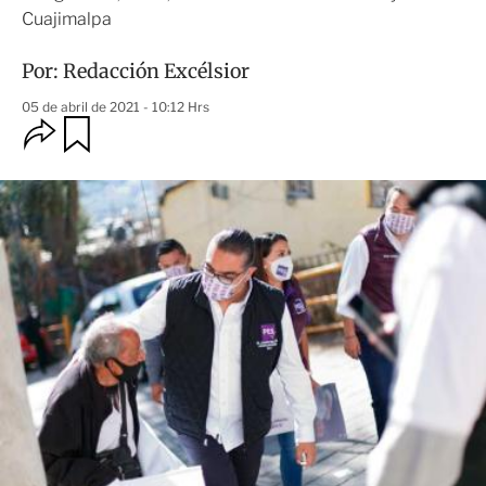
Cuajimalpa
Por:
Redacción Excélsior
05 de abril de 2021 - 10:12 Hrs
O
G
u
p
a
c
r
i
d
o
a
n
r
e
s
d
e
c
o
m
p
a
r
t
i