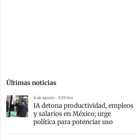
i
r
o
d
n
a
e
r
s
d
e
c
o
Últimas noticias
m
p
6 de agosto - 3:19 Hrs
a
IA detona productividad, empleos
r
y salarios en México; urge
t
política para potenciar uso
i
r