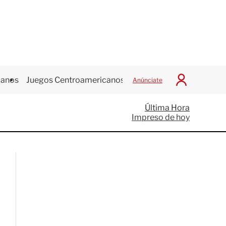
canos
Juegos Centroamericanos
Anúnciate
I
n
i
Última Hora
c
Impreso de hoy
i
a
r
S
e
s
i
ó
n