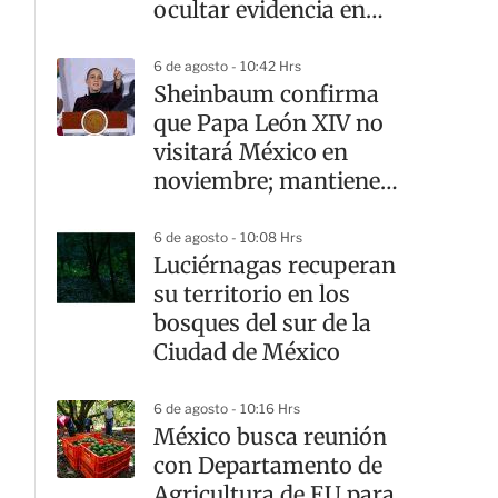
ocultar evidencia en
caso Ayotzinapa
6 de agosto - 10:42 Hrs
Sheinbaum confirma
que Papa León XIV no
visitará México en
noviembre; mantiene
abierta la invitación
6 de agosto - 10:08 Hrs
Luciérnagas recuperan
su territorio en los
bosques del sur de la
Ciudad de México
6 de agosto - 10:16 Hrs
México busca reunión
con Departamento de
Agricultura de EU para