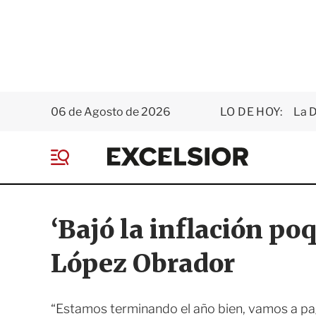
06 de Agosto de 2026
LO DE HOY:
La D
E
x
M
c
e
e
n
l
ú
s
‘Bajó la inflación poq
i
o
López Obrador
r
“Estamos terminando el año bien, vamos a pa