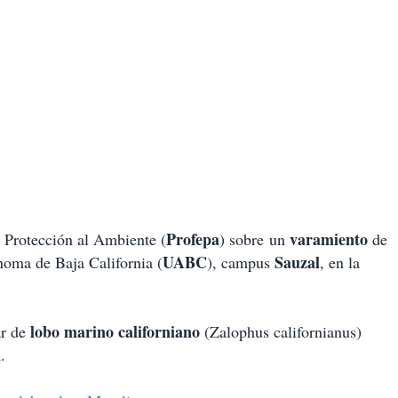
Profepa
varamiento
 Protección al Ambiente (
) sobre un
de
UABC
Sauzal
noma de Baja California (
), campus
, en la
lobo marino californiano
ar de
(Zalophus californianus)
n
.