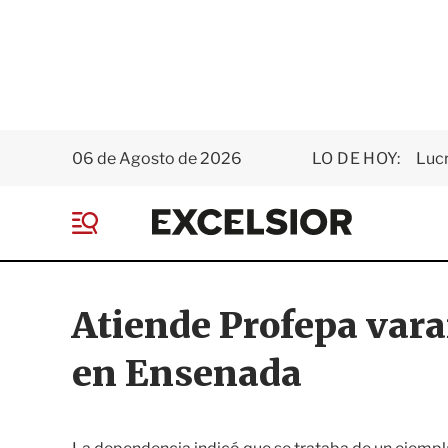
06 de Agosto de 2026
LO DE HOY:
Luc
E
x
M
c
e
e
n
l
ú
s
Atiende Profepa var
i
o
en Ensenada
r