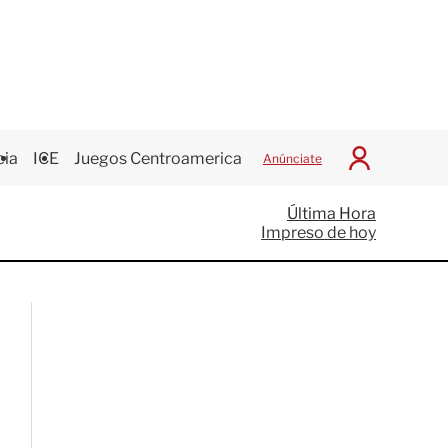
cia
ICE
Juegos Centroamericanos
Anúnciate
I
n
i
Última Hora
c
Impreso de hoy
i
a
r
S
e
s
i
ó
n