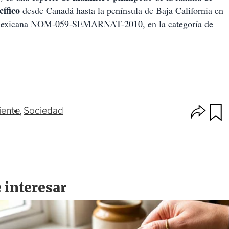
cífico
desde Canadá hasta la península de Baja California en
al mexicana NOM-059-SEMARNAT-2010, en la categoría de
O
iente
Sociedad
p
u
c
a
i
r
o
d
n
a
e
r
s
d