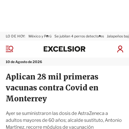
LO DE HOY:
México y Perú
Se jubilan 4 perros detectores
Jalapeños baj
E
x
M
I
c
e
n
n
e
i
10 de Agosto de 2026
ú
l
c
s
i
Aplican 28 mil primeras
i
a
o
r
vacunas contra Covid en
r
S
e
Monterrey
s
i
ó
Ayer se suministraron las dosis de AstraZeneca a
n
adultos mayores de 60 años; alcalde sustituto, Antonio
Martínez, recorre módulos de vacunación