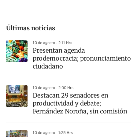
e
c
o
Últimas noticias
m
p
10 de agosto - 2:11 Hrs
a
Presentan agenda
r
prodemocracia; pronunciamiento
t
ciudadano
i
r
10 de agosto - 2:00 Hrs
Destacan 29 senadores en
productividad y debate;
Fernández Noroña, sin comisión
10 de agosto - 1:25 Hrs