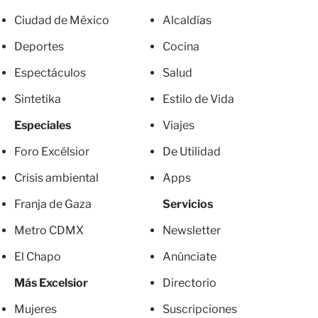
Ciudad de México
Alcaldías
Deportes
Cocina
Espectáculos
Salud
Sintetika
Estilo de Vida
Especiales
Viajes
Foro Excélsior
De Utilidad
Crisis ambiental
Apps
Franja de Gaza
Servicios
Metro CDMX
Newsletter
El Chapo
Anúnciate
Más Excelsior
Directorio
Mujeres
Suscripciones