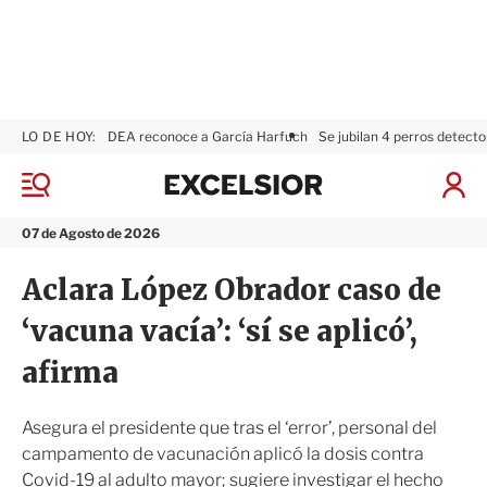
LO DE HOY:
DEA reconoce a García Harfuch
Se jubilan 4 perros detecto
E
x
M
I
c
e
n
n
e
i
07 de Agosto de 2026
ú
l
c
s
i
Aclara López Obrador caso de
i
a
o
r
‘vacuna vacía’: ‘sí se aplicó’,
r
S
e
afirma
s
i
ó
Asegura el presidente que tras el ‘error’, personal del
n
campamento de vacunación aplicó la dosis contra
Covid-19 al adulto mayor; sugiere investigar el hecho