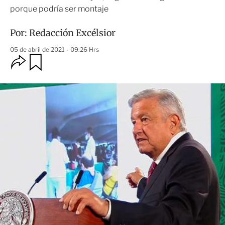
porque podría ser montaje
Por:
Redacción Excélsior
05 de abril de 2021 - 09:26 Hrs
O
G
u
p
a
c
r
i
d
o
a
n
r
e
s
d
e
c
o
m
p
a
r
t
i