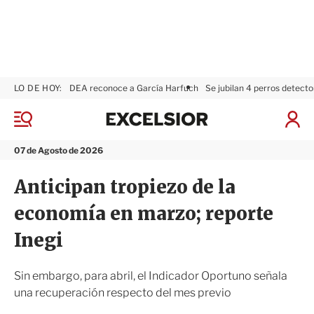
LO DE HOY:
DEA reconoce a García Harfuch
Se jubilan 4 perros detecto
E
x
M
I
c
e
n
n
e
i
07 de Agosto de 2026
ú
l
c
s
i
Anticipan tropiezo de la
i
a
o
r
economía en marzo; reporte
r
S
e
Inegi
s
i
ó
Sin embargo, para abril, el Indicador Oportuno señala
n
una recuperación respecto del mes previo