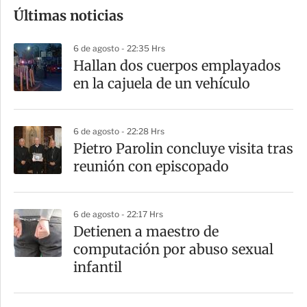
Últimas noticias
m
p
6 de agosto - 22:35 Hrs
a
Hallan dos cuerpos emplayados
r
en la cajuela de un vehículo
t
i
6 de agosto - 22:28 Hrs
r
Pietro Parolin concluye visita tras
reunión con episcopado
6 de agosto - 22:17 Hrs
Detienen a maestro de
computación por abuso sexual
infantil