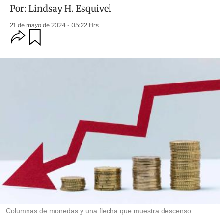
Por:
Lindsay H. Esquivel
21 de mayo de 2024 - 05:22 Hrs
O
G
u
p
a
c
r
i
d
o
a
n
r
e
s
d
e
c
o
m
p
a
r
t
i
r
Columnas de monedas y una flecha que muestra descenso.