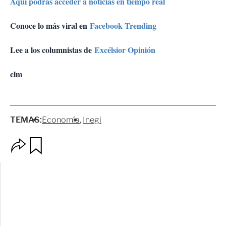
Aquí podrás acceder a noticias en tiempo real
Conoce lo más viral en
Facebook Trending
Lee a los columnistas de
Excélsior Opinión
clm
TEMAS:
Economía
Inegi
O
G
p
u
c
a
i
r
o
d
n
a