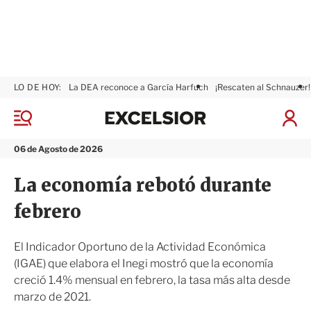
LO DE HOY:
La DEA reconoce a García Harfuch
¡Rescaten al Schnauzer!
E
x
M
I
c
e
n
n
e
i
06 de Agosto de 2026
ú
l
c
s
i
La economía rebotó durante
i
a
o
r
febrero
r
S
e
s
El Indicador Oportuno de la Actividad Económica
i
(IGAE) que elabora el Inegi mostró que la economía
ó
creció 1.4% mensual en febrero, la tasa más alta desde
n
marzo de 2021.