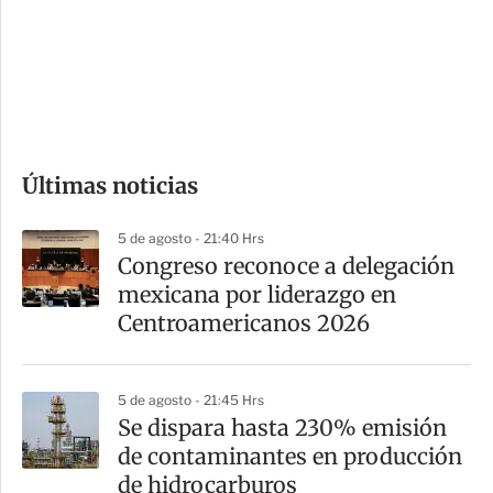
e
r
s
d
e
c
o
Últimas noticias
m
p
5 de agosto - 21:40 Hrs
a
Congreso reconoce a delegación
r
mexicana por liderazgo en
t
Centroamericanos 2026
i
r
5 de agosto - 21:45 Hrs
Se dispara hasta 230% emisión
de contaminantes en producción
de hidrocarburos