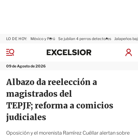
LO DE HOY:
México y Perú
Se jubilan 4 perros detectores
Jalapeños baj
E
x
M
I
c
e
n
n
e
i
09 de Agosto de 2026
ú
l
c
s
i
Albazo da reelección a
i
a
o
r
magistrados del
r
S
e
TEPJF; reforma a comicios
s
i
judiciales
ó
n
Oposición y el morenista Ramírez Cuéllar alertan sobre