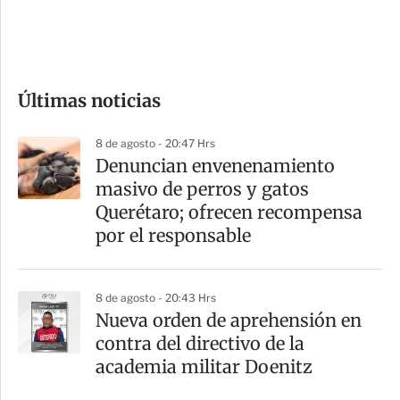
d
e
c
o
Últimas noticias
m
p
8 de agosto - 20:47 Hrs
a
Denuncian envenenamiento
r
masivo de perros y gatos
t
Querétaro; ofrecen recompensa
i
por el responsable
r
8 de agosto - 20:43 Hrs
Nueva orden de aprehensión en
contra del directivo de la
academia militar Doenitz