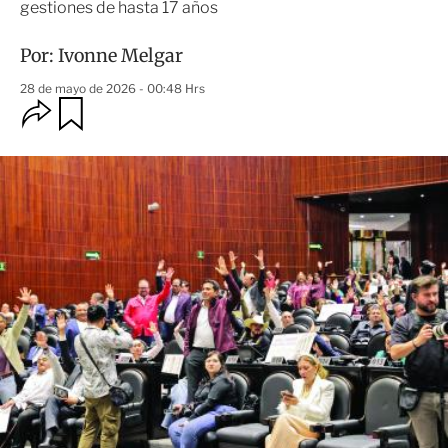
gestiones de hasta 17 años
Por:
Ivonne Melgar
28 de mayo de 2026 - 00:48 Hrs
O
G
u
p
a
c
r
i
d
o
a
n
r
e
s
d
e
c
o
m
p
a
r
t
i
r