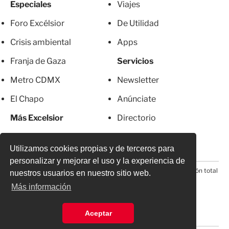
Especiales
Viajes
Foro Excélsior
De Utilidad
Crisis ambiental
Apps
Franja de Gaza
Servicios
Metro CDMX
Newsletter
El Chapo
Anúnciate
Más Excelsior
Directorio
Mujeres
Suscripciones
Utilizamos cookies propias y de terceros para
personalizar y mejorar el uso y la experiencia de
© 2026 Todos los derechos reservados. Prohibida la reproducción total
nuestros usuarios en nuestro sitio web.
o parcial, incluyendo cualquier medio electrónico*
Más información
Aceptar