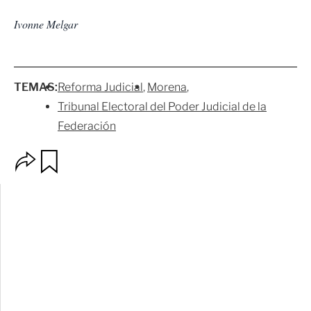
Ivonne Melgar
TEMAS:
Reforma Judicial
Morena
Tribunal Electoral del Poder Judicial de la
Federación
O
G
p
u
c
a
i
r
o
d
n
a
e
r
s