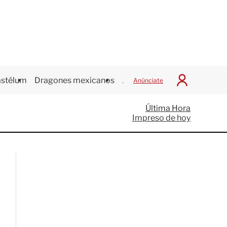
stélum
Dragones mexicanos
Juegos Centroamericanos
Anúnciate
I
n
i
Última Hora
c
Impreso de hoy
i
a
r
S
e
s
i
ó
n