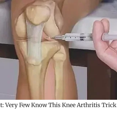
t
i
r