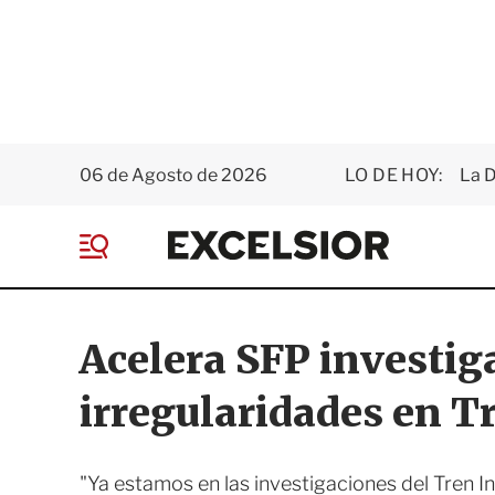
06 de Agosto de 2026
LO DE HOY:
La D
E
x
M
c
e
e
n
l
ú
s
Acelera SFP investig
i
o
irregularidades en T
r
"Ya estamos en las investigaciones del Tren I