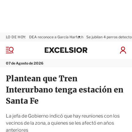
LO DE HOY:
DEA reconoce a García Harfuch
Se jubilan 4 perros detecto
E
x
M
I
c
e
n
n
e
i
07 de Agosto de 2026
ú
l
c
s
i
Plantean que Tren
i
a
o
r
Interurbano tenga estación en
r
S
e
Santa Fe
s
i
ó
La jefa de Gobierno indicó que hay reuniones con los
n
vecinos de la zona, a quienes se les afectó en años
anteriores