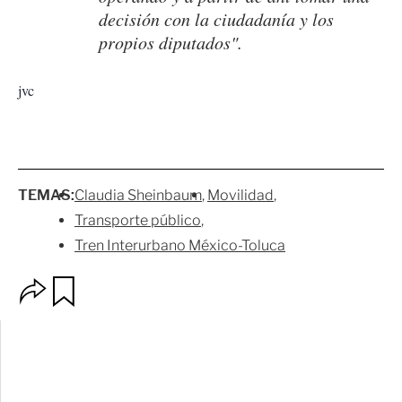
decisión con la ciudadanía y los
propios diputados".
jvc
TEMAS:
Claudia Sheinbaum
Movilidad
Transporte público
Tren Interurbano México-Toluca
O
G
p
u
c
a
i
r
o
d