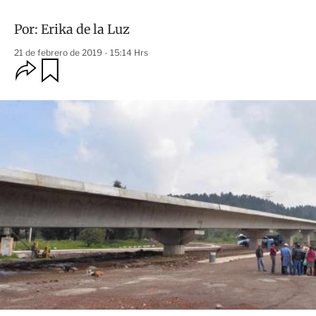
Por:
Erika de la Luz
21 de febrero de 2019 - 15:14 Hrs
O
G
u
p
a
c
r
i
d
o
a
n
r
e
s
d
e
c
o
m
p
a
r
t
i
r