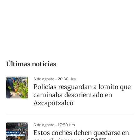
n
a
e
r
s
d
e
c
o
Últimas noticias
m
p
6 de agosto - 20:30 Hrs
a
Policías resguardan a lomito que
r
caminaba desorientado en
t
Azcapotzalco
i
r
6 de agosto - 17:50 Hrs
Estos coches deben quedarse en