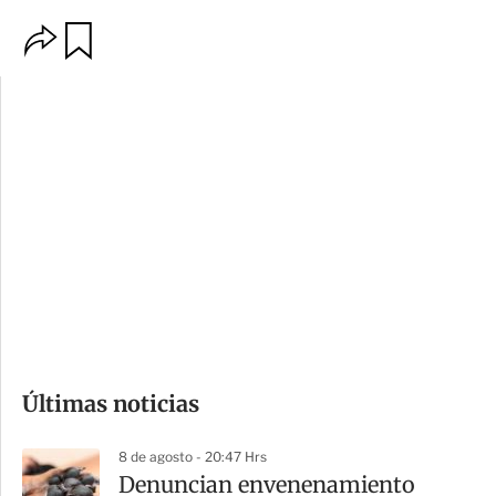
O
G
p
u
c
a
i
r
o
d
n
a
e
r
s
d
e
c
o
Últimas noticias
m
p
8 de agosto - 20:47 Hrs
a
Denuncian envenenamiento