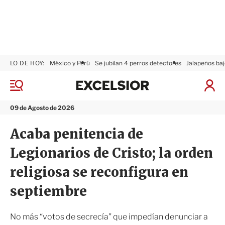
LO DE HOY:
México y Perú
Se jubilan 4 perros detectores
Jalapeños baj
E
x
M
I
c
e
n
n
e
i
09 de Agosto de 2026
ú
l
c
s
i
Acaba penitencia de
i
a
o
r
Legionarios de Cristo; la orden
r
S
e
religiosa se reconfigura en
s
i
septiembre
ó
n
No más “votos de secrecía” que impedían denunciar a