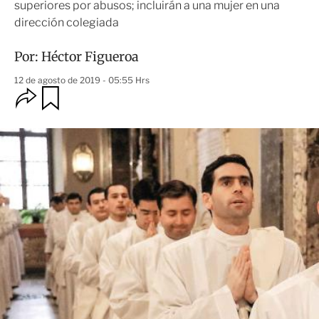
superiores por abusos; incluirán a una mujer en una
dirección colegiada
Por:
Héctor Figueroa
12 de agosto de 2019 - 05:55 Hrs
O
G
u
p
a
c
r
i
d
o
a
n
r
e
s
d
e
c
o
m
p
a
r
t