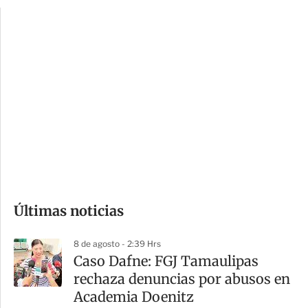
p
u
c
a
i
r
o
d
n
a
e
r
s
d
e
c
o
Últimas noticias
m
p
8 de agosto - 2:39 Hrs
a
Caso Dafne: FGJ Tamaulipas
r
rechaza denuncias por abusos en
t
Academia Doenitz