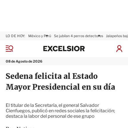
LO DE HOY:
México y Perú
Se jubilan 4 perros detectores
Jalapeños baj
E
x
M
I
c
e
n
n
e
i
08 de Agosto de 2026
ú
l
c
s
i
Sedena felicita al Estado
i
a
o
r
Mayor Presidencial en su día
r
S
e
s
i
El titular de la Secretaría, el general Salvador
ó
Cienfuegos, publicó en redes sociales la felicitación;
n
destaca la labor del personal de ese grupo