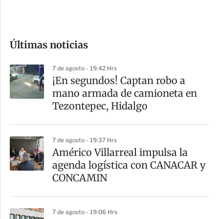
e
c
o
Últimas noticias
m
p
7 de agosto - 19:42 Hrs
a
¡En segundos! Captan robo a
r
mano armada de camioneta en
t
Tezontepec, Hidalgo
i
r
7 de agosto - 19:37 Hrs
Américo Villarreal impulsa la
agenda logística con CANACAR y
CONCAMIN
7 de agosto - 19:06 Hrs