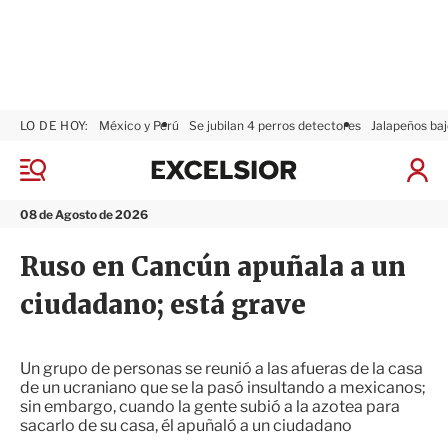
LO DE HOY:
México y Perú
Se jubilan 4 perros detectores
Jalapeños baj
E
x
M
I
c
e
n
n
e
i
08 de Agosto de 2026
ú
l
c
s
i
Ruso en Cancún apuñala a un
i
a
o
r
ciudadano; está grave
r
S
e
s
i
Un grupo de personas se reunió a las afueras de la casa
ó
de un ucraniano que se la pasó insultando a mexicanos;
n
sin embargo, cuando la gente subió a la azotea para
sacarlo de su casa, él apuñaló a un ciudadano