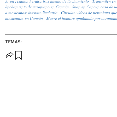
joven resultan heridos tras intento de linchamiento
Transmiten en 
linchamiento de ucraniano en Cancún
Stian en Cancún casa de u
a mexicanos; intentan lincharlo
Circulan videos de ucraniano que
mexicanos, en Cancún
Muere el hombre apuñalado por ucranian
TEMAS:
O
G
p
u
c
a
i
r
o
d
n
a
e
r
s
d