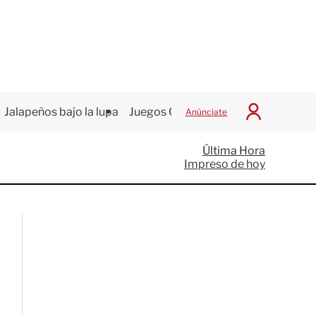
Jalapeños bajo la lupa
Juegos Centroamericanos
Anúnciate
I
n
i
Última Hora
c
Impreso de hoy
i
a
r
S
e
s
i
ó
n