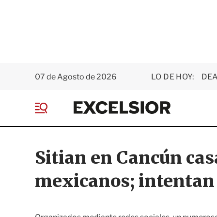
07 de Agosto de 2026
LO DE HOY:
DEA
E
x
M
c
e
e
n
l
ú
s
Sitian en Cancún casa
i
o
mexicanos; intentan 
r