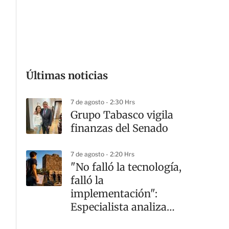
G
Últimas noticias
7 de agosto - 2:30 Hrs
Grupo Tabasco vigila
finanzas del Senado
7 de agosto - 2:20 Hrs
"No falló la tecnología,
falló la
implementación":
Especialista analiza
crisis en la UNAM