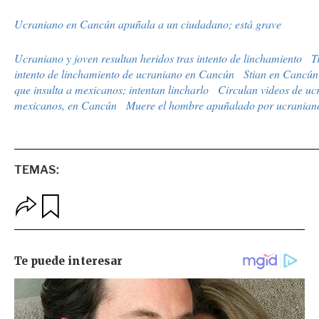
Ucraniano en Cancún apuñala a un ciudadano; está grave
Ucraniano y joven resultan heridos tras intento de linchamiento
T
intento de linchamiento de ucraniano en Cancún
Stian en Cancún
que insulta a mexicanos; intentan lincharlo
Circulan videos de uc
mexicanos, en Cancún
Muere el hombre apuñalado por ucranian
TEMAS:
O
G
p
u
c
a
i
r
o
d
n
a