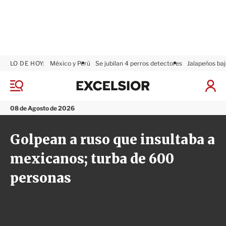
LO DE HOY:
México y Perú
Se jubilan 4 perros detectores
Jalapeños baj
E
x
M
I
c
e
n
n
e
i
08 de Agosto de 2026
ú
l
c
s
i
Golpean a ruso que insultaba a
i
a
o
r
mexicanos; turba de 600
r
S
e
personas
s
i
ó
n
Makeev, que laboraba como entrenador de clavados
en Aquaworld, fue despedido en 2015, debido a su