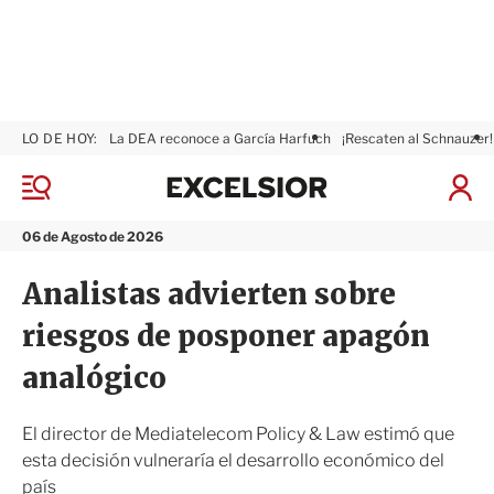
LO DE HOY:
La DEA reconoce a García Harfuch
¡Rescaten al Schnauzer!
E
x
M
I
c
e
n
n
e
i
06 de Agosto de 2026
ú
l
c
s
i
Analistas advierten sobre
i
a
o
r
riesgos de posponer apagón
r
S
e
analógico
s
i
ó
El director de Mediatelecom Policy & Law estimó que
n
esta decisión vulneraría el desarrollo económico del
país