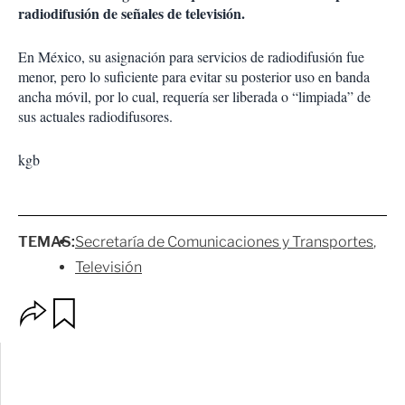
radiodifusión de señales de televisión.
En México, su asignación para servicios de radiodifusión fue
menor, pero lo suficiente para evitar su posterior uso en banda
ancha móvil, por lo cual, requería ser liberada o “limpiada” de
sus actuales radiodifusores.
kgb
TEMAS:
Secretaría de Comunicaciones y Transportes
Televisión
O
G
p
u
c
a
i
r