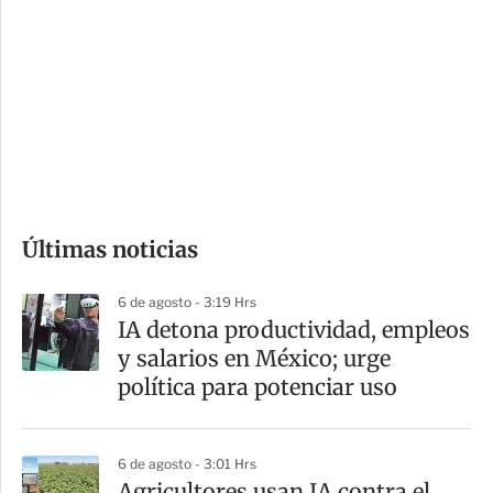
o
d
n
a
e
r
s
d
e
c
o
Últimas noticias
m
p
6 de agosto - 3:19 Hrs
a
IA detona productividad, empleos
r
y salarios en México; urge
t
política para potenciar uso
i
r
6 de agosto - 3:01 Hrs
Agricultores usan IA contra el