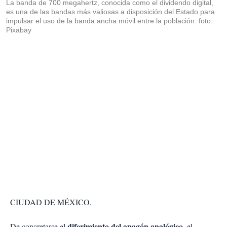
La banda de 700 megahertz, conocida como el dividendo digital,
es una de las bandas más valiosas a disposición del Estado para
impulsar el uso de la banda ancha móvil entre la población. foto:
Pixabay
CIUDAD DE MÉXICO.
diferimiento del apagón analógico
De concretarse el
, el