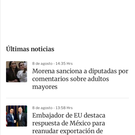
s
d
e
c
o
Últimas noticias
m
p
8 de agosto - 14:35 Hrs
a
Morena sanciona a diputadas por
r
comentarios sobre adultos
t
mayores
i
r
8 de agosto - 13:58 Hrs
Embajador de EU destaca
respuesta de México para
reanudar exportación de