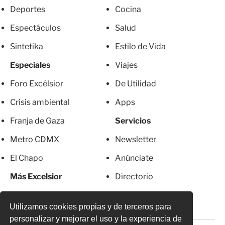
Deportes
Cocina
Espectáculos
Salud
Sintetika
Estilo de Vida
Especiales
Viajes
Foro Excélsior
De Utilidad
Crisis ambiental
Apps
Franja de Gaza
Servicios
Metro CDMX
Newsletter
El Chapo
Anúnciate
Más Excelsior
Directorio
Mujeres
Suscripciones
Utilizamos cookies propias y de terceros para
personalizar y mejorar el uso y la experiencia de