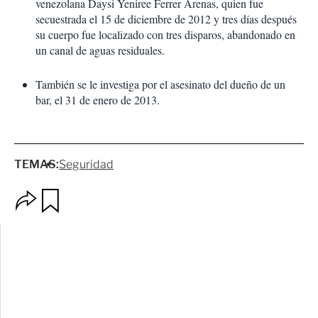
venezolana Daysi Yeniree Ferrer Arenas, quien fue
secuestrada el 15 de diciembre de 2012 y tres días después
su cuerpo fue localizado con tres disparos, abandonado en
un canal de aguas residuales.
También se le investiga por el asesinato del dueño de un
bar, el 31 de enero de 2013.
TEMAS:
Seguridad
O
G
p
u
c
a
i
r
o
d
n
a
e
r