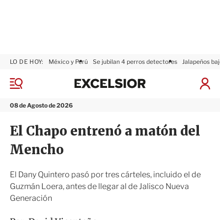
LO DE HOY:
México y Perú
Se jubilan 4 perros detectores
Jalapeños baj
E
x
M
I
c
e
n
n
e
i
08 de Agosto de 2026
ú
l
c
s
i
El Chapo entrenó a matón del
i
a
o
r
Mencho
r
S
e
s
El Dany Quintero pasó por tres cárteles, incluido el de
i
Guzmán Loera, antes de llegar al de Jalisco Nueva
ó
Generación
n