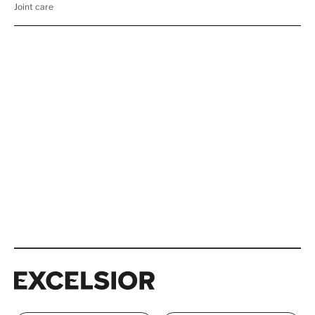
Excelsior
Excelsior