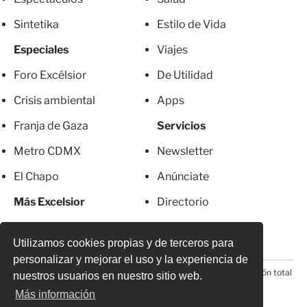
Sintetika
Estilo de Vida
Especiales
Viajes
Foro Excélsior
De Utilidad
Crisis ambiental
Apps
Franja de Gaza
Servicios
Metro CDMX
Newsletter
El Chapo
Anúnciate
Más Excelsior
Directorio
Mujeres
Suscripciones
Utilizamos cookies propias y de terceros para
personalizar y mejorar el uso y la experiencia de
© 2026 Todos los derechos reservados. Prohibida la reproducción total
nuestros usuarios en nuestro sitio web.
o parcial, incluyendo cualquier medio electrónico*
Más información