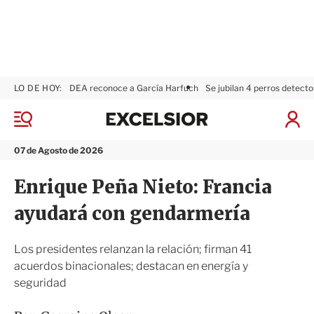
LO DE HOY:
DEA reconoce a García Harfuch
Se jubilan 4 perros detecto
E
x
M
I
c
e
n
n
e
i
07 de Agosto de 2026
ú
l
c
s
i
Enrique Peña Nieto: Francia
i
a
o
r
ayudará con gendarmería
r
S
e
s
Los presidentes relanzan la relación; firman 41
i
acuerdos binacionales; destacan en energía y
ó
seguridad
n