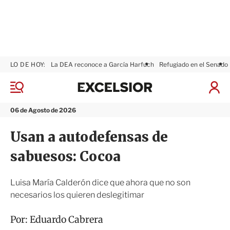
LO DE HOY:
La DEA reconoce a García Harfuch
Refugiado en el Senado
E
x
M
I
c
e
n
n
e
i
06 de Agosto de 2026
ú
l
c
s
i
Usan a autodefensas de
i
a
o
r
sabuesos: Cocoa
r
S
e
s
Luisa María Calderón dice que ahora que no son
i
necesarios los quieren deslegitimar
ó
n
Por:
Eduardo Cabrera