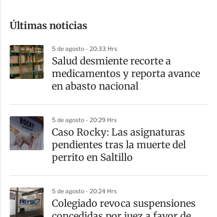
c
o
Últimas noticias
m
p
5 de agosto - 20:33 Hrs
a
Salud desmiente recorte a
r
medicamentos y reporta avance
t
en abasto nacional
i
r
5 de agosto - 20:29 Hrs
Caso Rocky: Las asignaturas
pendientes tras la muerte del
perrito en Saltillo
5 de agosto - 20:24 Hrs
Colegiado revoca suspensiones
concedidas por juez a favor de