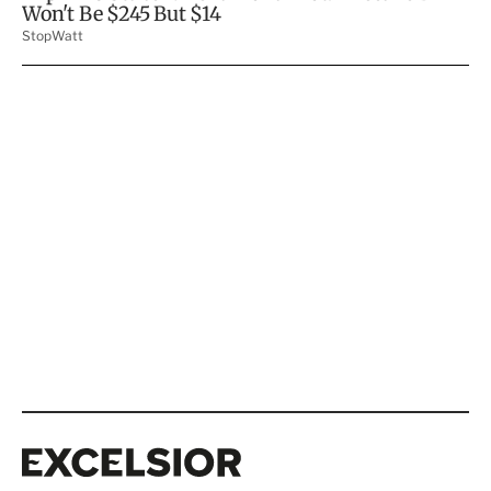
Excelsior
Excelsior