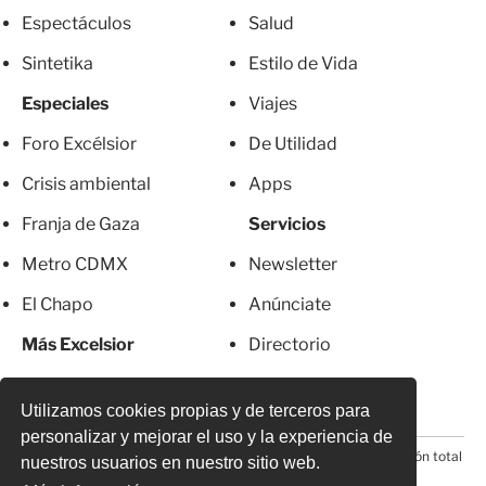
Espectáculos
Salud
Sintetika
Estilo de Vida
Especiales
Viajes
Foro Excélsior
De Utilidad
Crisis ambiental
Apps
Franja de Gaza
Servicios
Metro CDMX
Newsletter
El Chapo
Anúnciate
Más Excelsior
Directorio
Mujeres
Suscripciones
Utilizamos cookies propias y de terceros para
personalizar y mejorar el uso y la experiencia de
© 2026 Todos los derechos reservados. Prohibida la reproducción total
nuestros usuarios en nuestro sitio web.
o parcial, incluyendo cualquier medio electrónico*