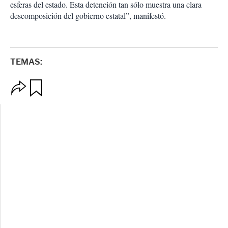
esferas del estado. Esta detención tan sólo muestra una clara
descomposición del gobierno estatal”, manifestó.
TEMAS:
O
G
p
u
c
a
i
r
o
d
n
a
e
r
s
d
e